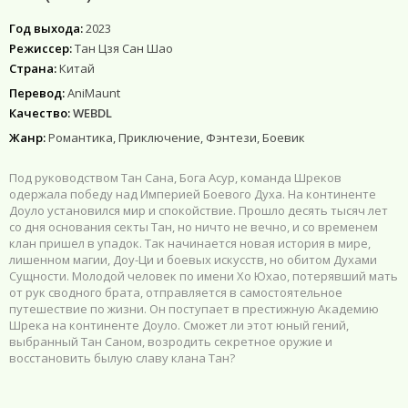
Год выхода:
2023
Режиссер:
Тан Цзя Сан Шао
Страна:
Китай
Перевод:
AniMaunt
Качество:
WEBDL
Жанр:
Романтика, Приключение, Фэнтези, Боевик
Под руководством Тан Сана, Бога Асур, команда Шреков
одержала победу над Империей Боевого Духа. На континенте
Доуло установился мир и спокойствие. Прошло десять тысяч лет
со дня основания секты Тан, но ничто не вечно, и со временем
клан пришел в упадок. Так начинается новая история в мире,
лишенном магии, Доу-Ци и боевых искусств, но обитом Духами
Сущности. Молодой человек по имени Хо Юхао, потерявший мать
от рук сводного брата, отправляется в самостоятельное
путешествие по жизни. Он поступает в престижную Академию
Шрека на континенте Доуло. Сможет ли этот юный гений,
выбранный Тан Саном, возродить секретное оружие и
восстановить былую славу клана Тан?