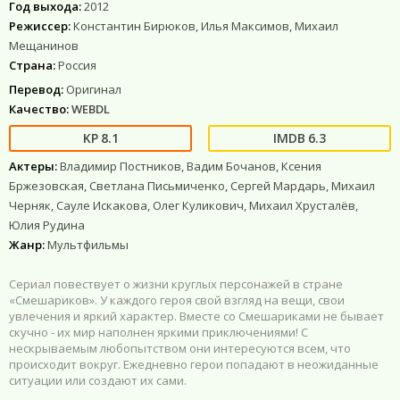
Год выхода:
2012
Режиссер:
Константин Бирюков, Илья Максимов, Михаил
Мещанинов
Страна:
Россия
Перевод:
Оригинал
Качество:
WEBDL
8.1
6.3
Актеры:
Владимир Постников, Вадим Бочанов, Ксения
Бржезовская, Светлана Письмиченко, Сергей Мардарь, Михаил
Черняк, Сауле Искакова, Олег Куликович, Михаил Хрусталёв,
Юлия Рудина
Жанр:
Мультфильмы
Сериал повествует о жизни круглых персонажей в стране
«Смешариков». У каждого героя свой взгляд на вещи, свои
увлечения и яркий характер. Вместе со Смешариками не бывает
скучно - их мир наполнен яркими приключениями! С
нескрываемым любопытством они интересуются всем, что
происходит вокруг. Ежедневно герои попадают в неожиданные
ситуации или создают их сами.