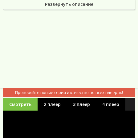
эту тайну и вернуться к нормальной жизни...
Развернуть описание
Восстание тьмы (2017) в хорошем качестве
HD
Проверяйте новые серии и качество во всех плеерах!
Смотреть
2 плеер
3 плеер
4 плеер