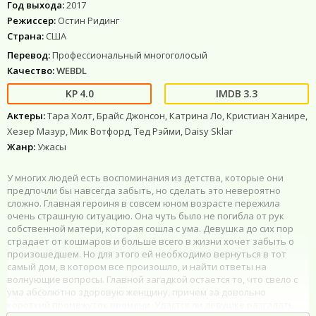
Год выхода:
2017
Режиссер:
Остин Ридинг
Страна:
США
Перевод:
Профессиональный многоголосый
Качество:
WEBDL
4.0
3.3
Актеры:
Тара Холт, Брайс Джонсон, Катрина Ло, Кристиан Ханире,
Хезер Мазур, Мик Вотфорд, Тед Рэйми, Daisy Sklar
Жанр:
Ужасы
У многих людей есть воспоминания из детства, которые они
предпочли бы навсегда забыть, но сделать это невероятно
сложно. Главная героиня в совсем юном возрасте пережила
очень страшную ситуацию. Она чуть было не погибла от рук
собственной матери, которая сошла с ума. Девушка до сих пор
страдает от кошмаров и больше всего в жизни хочет забыть о
произошедшем. Но для этого ей необходимо вернуться в тот
самый дом, в котором все произошло, и найти ответы на
волнующие вопросы. Главной загадкой остается то, что свело с
ума абсолютно здоровую женщину, причем за довольно
короткий промежуток времени. Удастся ли девушке разгадать