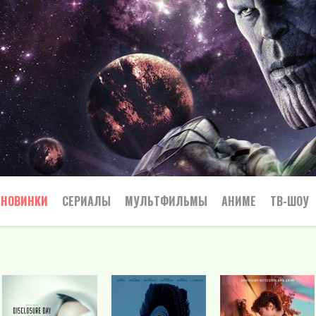
НОВИНКИ
СЕРИАЛЫ
МУЛЬТФИЛЬМЫ
АНИМЕ
ТВ-ШОУ
Криминал
Приключения
Все
Боевик
Боевики
Приключения
Семейный
Мелодрамы
Вестерн
Триллеры
Триллер
Драма