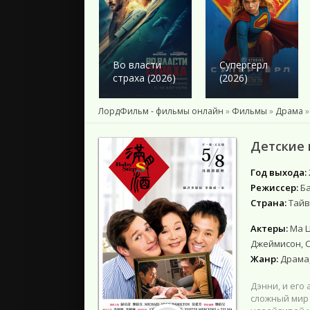
2024
2023
2022
Человек-
2021
паук: Новый
Во власти
Супергерл
2020
день (2026)
страха (2026)
(2026)
2019
2018
ЛордФильм - фильмы онлайн
»
Фильмы
»
Драма
»
Подборки
Детские 
Год выхода:
Режиссер:
Б
Страна:
Тайв
Актеры:
Ма Ц
Джеймисон, С
Жанр:
Драма
Дэнни, и его
сложный мир