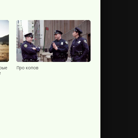
орые
Про копов
е