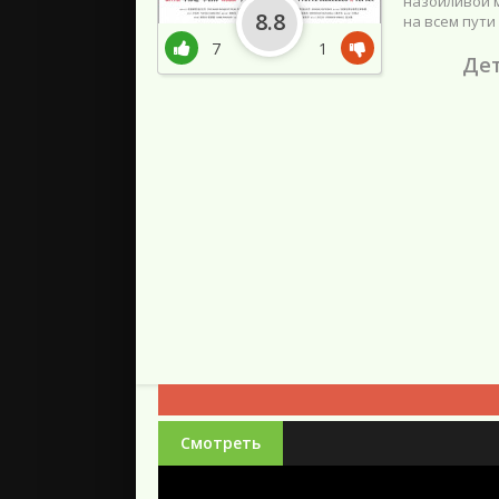
назойливой 
8.8
на всем пути 
7
1
Дет
Смотреть