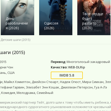
Военный
Военный
Ужасы
Ужасы
Романтика
Детектив
Детектив
Фантастика
Фантастика
Комедия
Драма
Драма
Netflix
Фэнтези
Этти
Твое сердце
День
будет
Исторические
Исторические
Фильмы 4К
Мистика
разоблачени
Одиссея
разбито
Комедии
Комедия
Фильмы HD1080
Приключения
я (2026)
(2026)
(2026)
Криминал
Моб. видео
Фантастика
Мелодрама
Скоро в кино
 Детские шаги (2015)
Русские
Фильмы онлайн
шаги (2015)
2015
Перевод:
Многоголосый закадровый
арни Чэн
Качество:
WEB-DLRip
ань, США
5.8
и, Майкл Хэмилтон, Джейсон Стюарт, Надеж Огюст, Мира Симхан, Элл
тефани Гарвин, Элизабет Энн Кошак, Джиллиан Петерсон, Гуа А-Лэ
, Комедия, Мелодрама, Семейный
 американский партнер Тейт, долго шли к тому чтобы иметь ребенка, 
 международного суррогатного усыновления осложняется чрезвыча