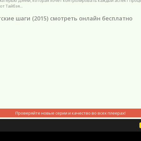
матерью Дэнни, которая хочет контролировать каждый аспект проц
от Тайбэя...
ские шаги (2015) смотреть онлайн бесплатно
Проверяйте новые серии и качество во всех плеерах!