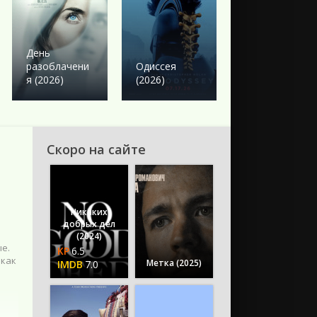
Боевик
Твое сердце
День
будет
разоблачени
Одиссея
разбито
я (2026)
(2026)
(2026)
Скоро на сайте
Никаких
добрых дел
(2024)
ые.
6.5
 как
Метка (2025)
7.0