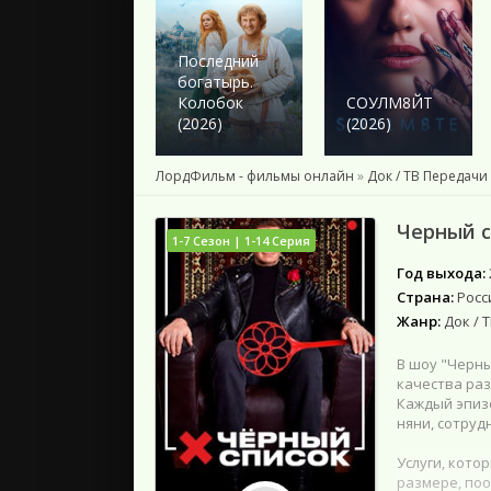
2024
2023
2022
Последний
богатырь.
2021
Колобок
СОУЛМ8ЙТ
2020
(2026)
(2026)
2019
2018
ЛордФильм - фильмы онлайн
»
Док / ТВ Передачи
Подборки
Черный с
1-7 Сезон | 1-14 Серия
Год выхода:
Страна:
Росс
Жанр:
Док / 
В шоу "Черны
качества раз
Каждый эпизо
няни, сотруд
Услуги, кото
размере, поо