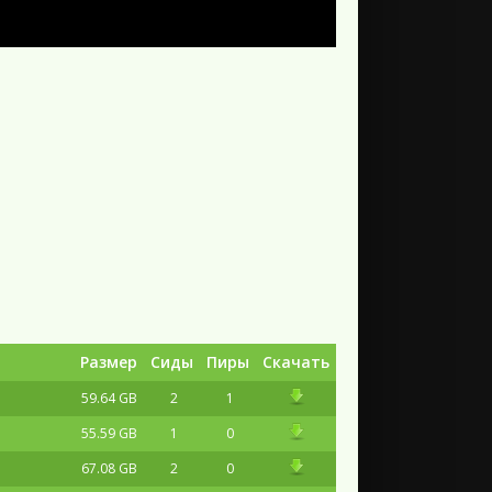
Размер
Сиды
Пиры
Скачать
59.64 GB
2
1
55.59 GB
1
0
67.08 GB
2
0