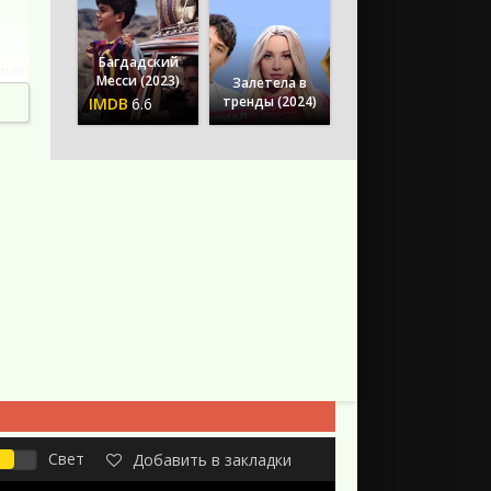
Багдадский
орые
Месси (2023)
Залетела в
тренды (2024)
6.6
ию
6
Свет
Добавить в закладки