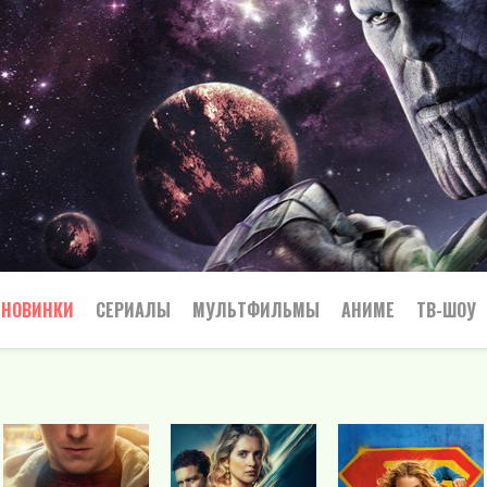
НОВИНКИ
СЕРИАЛЫ
МУЛЬТФИЛЬМЫ
АНИМЕ
ТВ-ШОУ
Криминал
Приключения
Все
Боевик
Боевики
Приключения
Семейный
Мелодрамы
Вестерн
Триллеры
Триллер
Драма