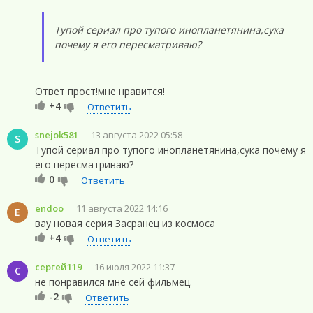
Тупой сериал про тупого инопланетянина,сука
почему я его пересматриваю?
Ответ прост!мне нравится!
+4
Ответить
snejok581
13 августа 2022 05:58
S
Тупой сериал про тупого инопланетянина,сука почему я
его пересматриваю?
0
Ответить
endoo
11 августа 2022 14:16
E
вау новая серия Засранец из космоса
+4
Ответить
сергей119
16 июля 2022 11:37
С
не понравился мне сей фильмец.
-2
Ответить