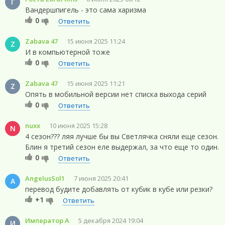
Г
Вандершпигель - это сама харизма
0
Ответить
Zabava 47
15 июня 2025 11:24
Z
И в компьютерной тоже
0
Ответить
Zabava 47
15 июня 2025 11:21
Z
Опять в мобильной версии нет списка выхода серий
0
Ответить
nuxx
10 июня 2025 15:28
N
4 сезон??? ляя лучше бы вы Светлячка сняли еще сезон.
Блин я третий сезон еле выдержал, за что еще то один.
0
Ответить
AngelusSol1
7 июня 2025 20:41
A
перевод будите добавлять от кубик в кубе или резки?
+1
Ответить
Император А
5 декабря 2024 19:04
И