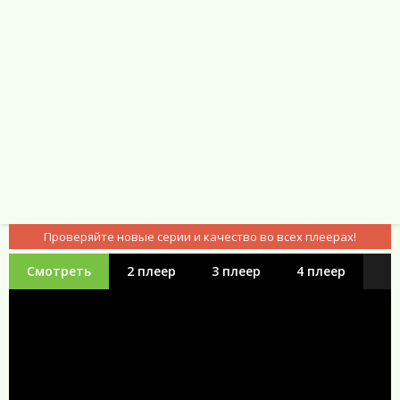
Проверяйте новые серии и качество во всех плеерах!
Смотреть
2 плеер
3 плеер
4 плеер