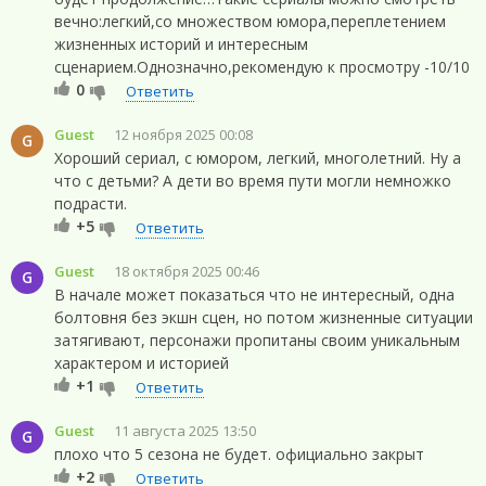
вечно:легкий,со множеством юмора,переплетением
жизненных историй и интересным
сценарием.Однозначно,рекомендую к просмотру -10/10
0
Ответить
Guest
12 ноября 2025 00:08
G
Хороший сериал, с юмором, легкий, многолетний. Ну а
что с детьми? А дети во время пути могли немножко
подрасти.
+5
Ответить
Guest
18 октября 2025 00:46
G
В начале может показаться что не интересный, одна
болтовня без экшн сцен, но потом жизненные ситуации
затягивают, персонажи пропитаны своим уникальным
характером и историей
+1
Ответить
Guest
11 августа 2025 13:50
G
плохо что 5 сезона не будет. официально закрыт
+2
Ответить