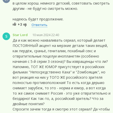
в целом хорош. немного детский, советовать смотреть
другим - не буду! но смотреть можно.
надеюсь будет продолжение.
+3
Ответить
Star Lord
10 мая 2024 22:40
S
Да и как можно нахваливать сериал, который делает
ПОСТОЯННЫЙ акцент на мерзкие детали таких вещей,
как пердёж, сраньё, гениталии, похабный секс и
отвратительные поцелуи инопланетян (особенно
начиная с 5-й серии 3 сезона)? Вы извращенцы что ли?
Напомню, ТОТ ЖЕ ЮМОР присутствует в российских
фильмах "Непосредственно Каха" и "Zомбoящик", но
вот реакция на них у ТОГО ЖЕ российского зрителя
полностью противоположная! То есть когда дерьмо
снимает зарубеж, то это - норма и юмор, а вот когда
то же самое снимает Россия - это уже отвратительно и
бездарно! Как так-то, а, российский зритель? Что за
двойные понятия?
Спросите зачем тогда я смотрю этот сериал? Да чтобы