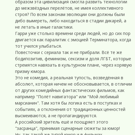
образом эта цивилизация смогла развить технологии
до межзвёздных перелётов, не имея коллективного
строя? По всем законам эволюции они должны были
дибо вымереть, либо находиться в стадии дикарей, а
не летать в иные галактики.
Гарри уже столько времени среди людей, но до сих пор
двигается как паралитик с эмоцией Терминатора, когда
тот учился улыбаться.
Повесточки с сериала так и не прибрали. Всё те же
бодипозитив, феминизм, сексизм и доля ЛГБТ, которые
стремятся навязать в культурном плане, через корявую
призму юмора.
Это не комедия, а реальная тупость, возведённая в
абсолют, которая ничем не обосновывается, в отличии
от других комедийных фантастических фильмов, как
например "Полёт навигатора" или "Мой любимый
марсианин". Там хотя бы логика есть в поступках и
событиях, а отклонения от традиционных ценностей
высмеиваются, а не пропагандируются.
А российский зритель ешё и поощряет этого
"засранца", принимая сценарные сюжеты за юмор!
Ну, так такой же тупой юмор и в фильмах