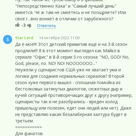
"Непосредственно Каха" и "Самый лучший день"
имеется. Чё ж там не смеётесь и не поощряете? Или
своё г...вно воняет в отличии от зарубежного?
-3
Ответить
Star Lord
14 октября 2022 11:00
S
Да ё-моё!!! Этот детский примитив ещё и на 3-й сезон
продлили!!! Я в этот момент выглядел как Майкл в
сериале "Офис" в 8-й серии 5-го сезона: "NO, GOD! No,
God, please, no. NO! NO! NOOOOOOO..."
Неужели у сценаристов США уже не хватает ума и
логики для создания нормальных сериалов? Второй
сезон хуже первого вышел - сплошная помойка из
бестолковых затянутых диалогов, сюжетных дыр и
кучей ситуаций противоречащих друг к другу (например,
сценаристы так и не разобрались - вреден холод
пришельцу или полезен, едят они людей или нет). Даже
не представляю какая безалаберная халтура будет в
третьем.
===========
Для фанатов: