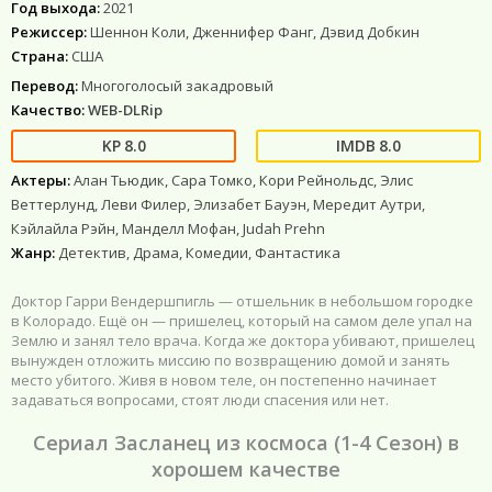
Год выхода:
2021
Режиссер:
Шеннон Коли, Дженнифер Фанг, Дэвид Добкин
Страна:
США
Перевод:
Многоголосый закадровый
Качество:
WEB-DLRip
8.0
8.0
Актеры:
Алан Тьюдик, Сара Томко, Кори Рейнольдс, Элис
Веттерлунд, Леви Филер, Элизабет Бауэн, Мередит Аутри,
Кэйлайла Рэйн, Манделл Мофан, Judah Prehn
Жанр:
Детектив, Драма, Комедии, Фантастика
Доктор Гарри Вендершпигль — отшельник в небольшом городке
в Колорадо. Ещё он — пришелец, который на самом деле упал на
Землю и занял тело врача. Когда же доктора убивают, пришелец
вынужден отложить миссию по возвращению домой и занять
место убитого. Живя в новом теле, он постепенно начинает
задаваться вопросами, стоят люди спасения или нет.
Сериал Засланец из космоса (1-4 Сезон) в
хорошем качестве