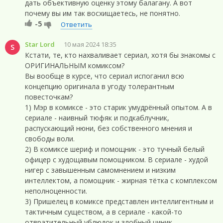
дать объективную оценку этому балагану. А вот
почему вы им так восхищаетесь, не понятно.
-5
Ответить
Star Lord
10 мая 2024 18:35
S
Кстати, те, кто нахваливает сериал, хотя бы знакомы с
ОРИГИНАЛЬНЫМ комиксом?
Вы вообще в курсе, что сериал испоганил всю
концепцию оригинала в угоду толерантным
повесточкам?
1) Мэр в комиксе - это старик умудрённый опытом. А в
сериале - наивный тюфяк и подкаблучник,
распускающий нюни, без собственного мнения и
свободы воли.
2) В комиксе шериф и помощник - это тучный белый
офицер с худощавым помощником. В сериале - худой
нигер с завышенным самомнением и низким
интеллектом, а помощник - жирная тётка с комплексом
неполноценности.
3) Пришелец в комиксе представлен интеллигентным и
тактичным существом, а в сериале - какой-то
отвратительный ублюдок и злобный циник.