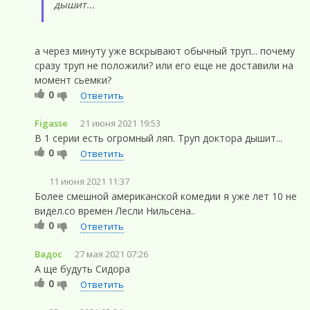
дышит...
а через минуту уже вскрывают обычный труп... почему
сразу труп не положили? или его еще не доставили на
момент сьемки?
0
Ответить
Figasse
21 июня 2021 19:53
В 1 серии есть огромный ляп. Труп доктора дышит...
0
Ответить
11 июня 2021 11:37
Более смешной американской комедии я уже лет 10 не
видел.со времен Лесли Нильсена..
0
Ответить
Вадос
27 мая 2021 07:26
А ще будуть Сидора
0
Ответить