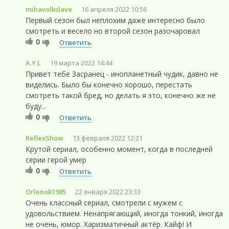
mihavolkslave
16 апреля 2022 10:56
Первый сезон был неплохим даже интересно было
смотреть и весело но второй сезон разочаровал
0
Ответить
A.Y.L
19 марта 2022 14:44
Привет тебе Засранец - инопланетный чудик, давно не
виделись. Было бы конечно хорошо, перестать
смотреть такой бред, но делать я это, конечно же не
буду...
0
Ответить
ReflexShow
13 февраля 2022 12:21
Крутой сериал, особенно момент, когда в последней
серии герой умер
0
Ответить
Orlenok1985
22 января 2022 23:33
Очень классный сериал, смотрели с мужем с
удовольствием. Ненапрягающий, иногда тонкий, иногда
не очень, юмор. Харизматичный актёр. Кайф! И