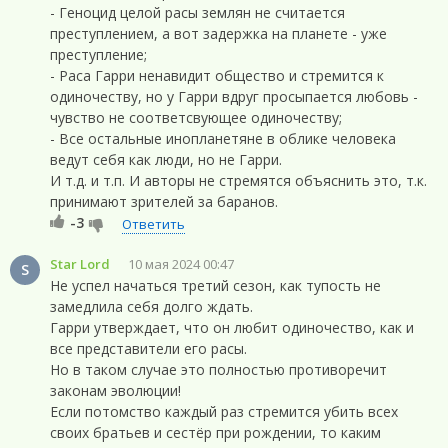
- Геноцид целой расы землян не считается
преступлением, а вот задержка на планете - уже
преступление;
- Раса Гарри ненавидит общество и стремится к
одиночеству, но у Гарри вдруг просыпается любовь -
чувство не соответсвующее одиночеству;
- Все остальные инопланетяне в облике человека
ведут себя как люди, но не Гарри.
И т.д. и т.п. И авторы не стремятся объяснить это, т.к.
принимают зрителей за баранов.
-3
Ответить
Star Lord
10 мая 2024 00:47
S
Не успел начаться третий сезон, как тупость не
замедлила себя долго ждать.
Гарри утверждает, что он любит одиночество, как и
все представители его расы.
Но в таком случае это полностью противоречит
законам эволюции!
Если потомство каждый раз стремится убить всех
своих братьев и сестёр при рождении, то каким