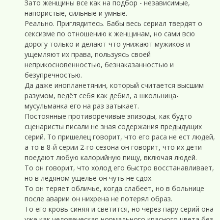
Зато женщины все как на подбор - независимые,
напористые, сильные и умные.
Реально. Приглядитесь. Бабы весь сериал твердят о
сексизме по отношению к женщинам, но сами всю
дорогу только и делают что унижают мужиков и
ущемляют их права, пользуясь своей
неприкосновенностью, безнаказанностью и
безупречностью.
Да даже инопланетянин, который считается высшим
разумом, ведёт себя как дебил, а школьница-
мусульманка его на раз затыкает.
Постоянные противоречивые эпизоды, как будто
сценаристы писали не зная содержания предыдущих
серий. То пришелец говорит, что его раса не ест людей,
а то в 8-й серии 2-го сезона он говорит, что их дети
поедают любую калорийную пищу, включая людей.
То он говорит, что холод его быстро восстанавливает,
но в ледяном ущелье он чуть не сдох.
То он теряет обличье, когда слабеет, но в больнице
после аварии он нихрена не потерял образ.
То его кровь синяя и светится, но через пару серий она
уже как человеческая нормального красного цвета без