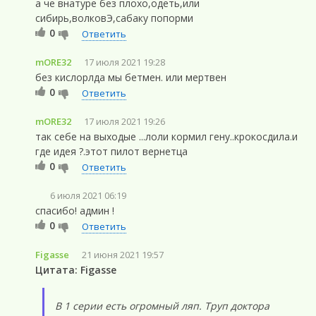
а че внатуре без плохо,одеть,или
сибирь,волковЭ,сабаку попорми
0
Ответить
mORE32
17 июля 2021 19:28
без кислорлда мы бетмен. или мертвен
0
Ответить
mORE32
17 июля 2021 19:26
так себе на выходые ...лоли кормил гену..крокосдила.и
где идея ?.этот пилот вернетца
0
Ответить
6 июля 2021 06:19
спасибо! админ !
0
Ответить
Figasse
21 июня 2021 19:57
Цитата: Figasse
В 1 серии есть огромный ляп. Труп доктора