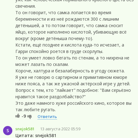
свечения.
То он говорит, что самка лопается во время
беременности и из неё рождаются 300 с лишним
детёнышей, а то потом говорит, что самка сносит
яйцо, которое наполнено кислотой, убивающую всё
вокруг (кроме детёныша почему-то).
Кстати, ещё позднее и кислота куда-то исчезает, а
Гарри спокойно роется в груде скорлупы.
То он умеет ловко бегать по стенам, а то нихрена не
может лазать по скалам.
Короче, халтура и безалаберность в угоду сюжета.
Я уже не говорю о сартирном и примитивном юморе
ниже пояса, а так же ужасной актёрской игре у детей.
Вопрос к тем, кто "лайкает" подобное: "Вам серьёзно
нравится такое раздолбайство?"
Это даже намного хуже российского кино, которое вы
так любите ругать.
-9
Ответить
snejok581
13 августа 2022 05:59
S
Цитата: snejok581