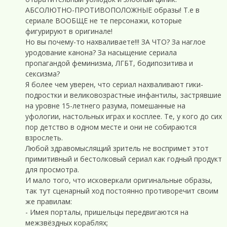
АБСОЛЮТНО-ПРОТИВОПОЛОЖНЫЕ образы! Т.е в
сериале ВООБЩЕ не те персонажи, которые
фигурируют в оригинале!
Но вы почему-то нахваливаете!!! ЗА ЧТО? За наглое
уродование канона? За насыщение сериала
пропагандой феминизма, ЛГБТ, бодипозитива и
сексизма?
Я более чем уверен, что сериал нахваливают гики-
подростки и великовозрастные инфантилы, застрявшие
на уровне 15-летнего разума, помешанные на
уфологии, настольных играх и косплее. Те, у кого до сих
пор детство в одном месте и они не собираются
взрослеть.
Любой здравомыслящий зритель не воспримет этот
примитивный и бестолковый сериал как годный продукт
для просмотра.
И мало того, что исковеркали оригинальные образы,
так тут сценарный ход постоянно противоречит своим
же правилам:
- Имея порталы, пришельцы передвигаются на
межзвёздных кораблях;