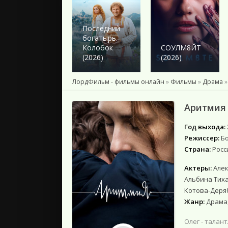
2024
2023
2022
Последний
богатырь.
2021
Колобок
СОУЛМ8ЙТ
2020
(2026)
(2026)
2019
2018
ЛордФильм - фильмы онлайн
»
Фильмы
»
Драма
»
Подборки
Аритмия 
Год выхода:
Режиссер:
Б
Страна:
Росс
Актеры:
Алек
Альбина Тиха
Котова-Деря
Жанр:
Драма,
Олег - талан