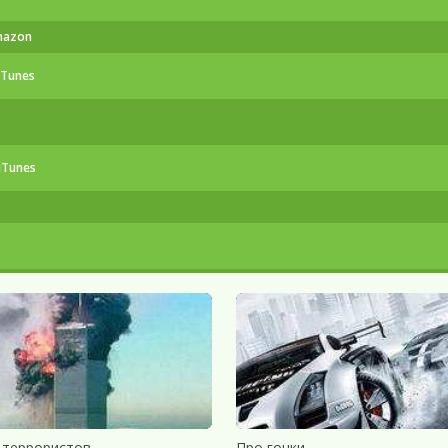
mazon
iTunes
iTunes
 террористов
Про гонки