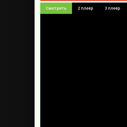
Смотреть
2 плеер
3 плеер