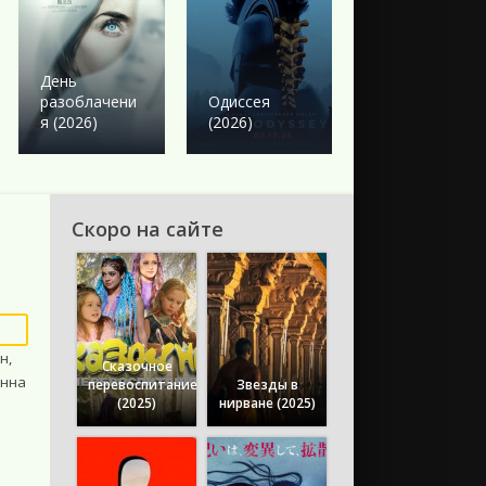
Боевик
Твое сердце
День
будет
разоблачени
Одиссея
разбито
я (2026)
(2026)
(2026)
Скоро на сайте
н,
Сказочное
Анна
перевоспитание
Звезды в
(2025)
нирване (2025)