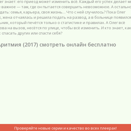
ег знает: его приезд может изменить всё. Каждый его успех делает 
 важное — там, где он пытается совершить невозможное. А остальн
ать: семья, карьера, своя жизнь… Что с ней случилось? Пока Олег
х, жена отчаялась и решила подать на развод, а в больнице появился
ник, который печётся только о статистике и правилах. А Олег всё
ова на вызов, несётся по улице, чтобы всё изменить. И кто знает, ка
: спасать других или спасти себя?
Аритмия (2017) смотреть онлайн бесплатно
Проверяйте новые серии и качество во всех плеерах!