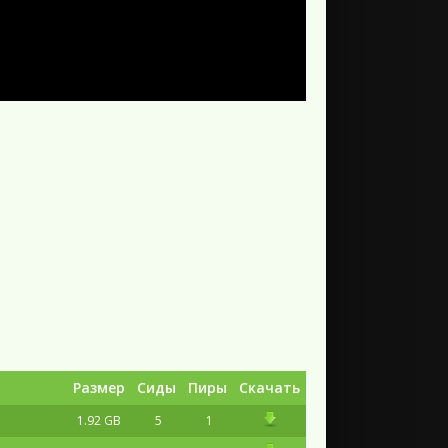
Размер
Сиды
Пиры
Скачать
1.92 GB
5
1