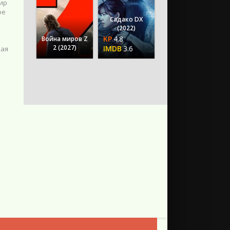
мир
ое
Садако DX
(2022)
4.8
Война миров Z
2 (2027)
3.6
кая