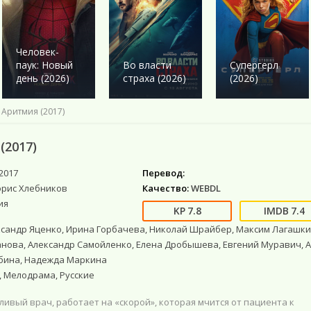
Военный
Военный
Ужасы
Ужасы
Романтика
Детектив
Детектив
Фантастика
Фантастика
Комедия
Драма
Драма
Netflix
Фэнтези
Этти
Человек-
Исторические
Исторические
Фильмы 4К
Мистика
паук: Новый
Во власти
Супергерл
Комедии
Комедия
Фильмы HD1080
Приключения
день (2026)
страха (2026)
(2026)
Криминал
Моб. видео
Фантастика
Мелодрама
Скоро в кино
 Аритмия (2017)
Русские
Фильмы онлайн
(2017)
2017
Перевод:
орис Хлебников
Качество:
WEBDL
ия
7.8
7.4
сандр Яценко, Ирина Горбачева, Николай Шрайбер, Максим Лагашки
нова, Александр Самойленко, Елена Дробышева, Евгений Муравич, 
бина, Надежда Маркина
 Мелодрама, Русские
тливый врач, работает на «скорой», которая мчится от пациента к