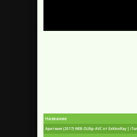
Название
Аритмия (2017) WEB-DLRip-AVC от ExKinoRay | iTu