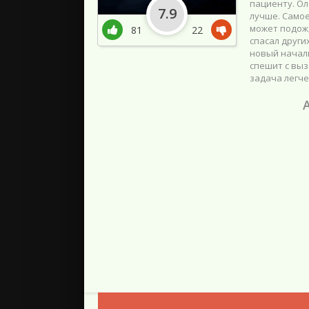
пациенту. Ол
7.9
лучше. Самое
может подожд
81
22
спасал други
новый началь
спешит с выз
задача легче