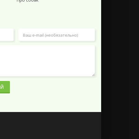
 такт со
20.6 MB
19
2
1.47 GB
1
0
7.36 GB
5
1
3.58 GB
8
0
1.16 GB
2
0
1.92 GB
2
0
4.48 GB
7
0
ИЙ