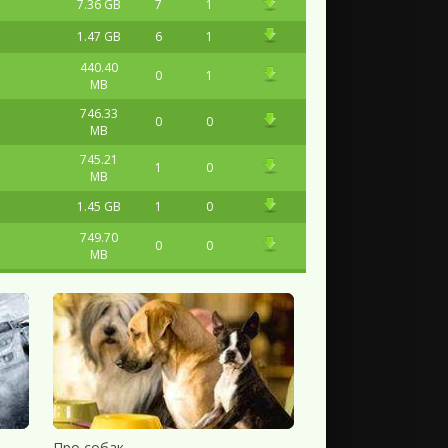
7.36 GB
7
1
1.47 GB
6
1
440.40
0
1
MB
746.33
0
0
MB
745.21
1
0
MB
1.45 GB
1
0
749.70
0
0
MB
755.28
1
0
MB
3.58 GB
1
0
2.05 GB
1
1
1.46 GB
1
0
4.48 GB
0
1
Про собак