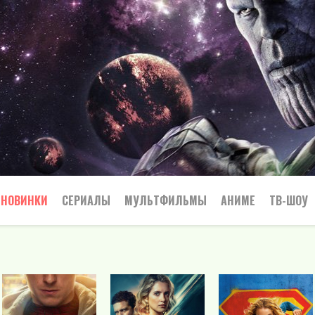
НОВИНКИ
СЕРИАЛЫ
МУЛЬТФИЛЬМЫ
АНИМЕ
ТВ-ШОУ
Криминал
Приключения
Все
Боевик
Боевики
Приключения
Семейный
Мелодрамы
Вестерн
Триллеры
Триллер
Драма