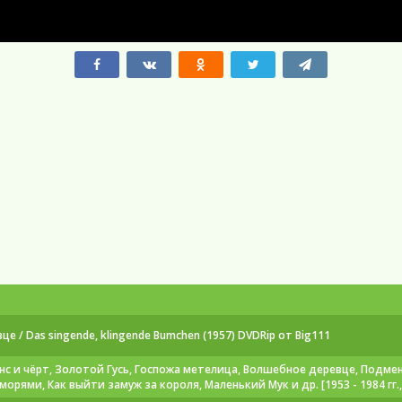
/ Das singende, klingende Bumchen (1957) DVDRip от Big111
анс и чёрт, Золотой Гусь, Госпожа метелица, Волшебное деревце, Подме
орями, Как выйти замуж за короля, Маленький Мук и др. [1953 - 1984 гг.,