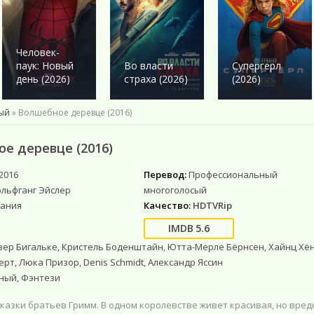
Военный
Военный
Ужасы
Ужасы
Романтика
Детектив
Детектив
Фантастика
Фантастика
Комедия
Драма
Драма
Netflix
Фэнтези
Этти
Человек-
Исторические
Исторические
Фильмы 4К
Мистика
паук: Новый
Во власти
Супергерл
Комедии
Комедия
Фильмы HD1080
Приключения
день (2026)
страха (2026)
(2026)
Криминал
Моб. видео
Фантастика
Мелодрама
Скоро в кино
ый
» Волшебное деревце (2016)
Русские
Фильмы онлайн
е деревце (2016)
2016
Перевод:
Профессиональный
ольфганг Эйслер
многоголосый
ания
Качество:
HDTVRip
5.6
ер Бигальке, Кристель Боденштайн, Ютта-Мерле Бёрнсен, Хайнц Хён
т, Люка Призор, Denis Schmidt, Александр Яссин
ный, Фэнтези
казки братьев Гримм. В одном королевстве живет красивая, но вред