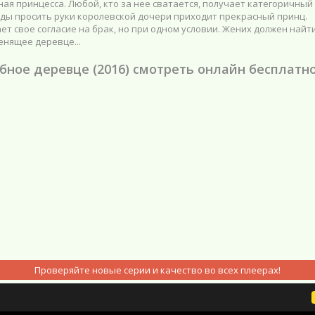
ая принцесса. Любой, кто за нее сватается, получает категоричный
ды просить руки королевской дочери приходит прекрасный принц.
ет свое согласие на брак, но при одном условии. Жених должен найт
енящее деревце...
ное деревце (2016) смотреть онлайн бесплатн
Проверяйте новые серии и качество во всех плеерах!