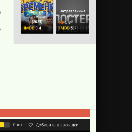
Затравленные
Патруль
и
(2022)
времени
(2025)
5.7
8.4
5.1
о
Свет
Добавить в закладки