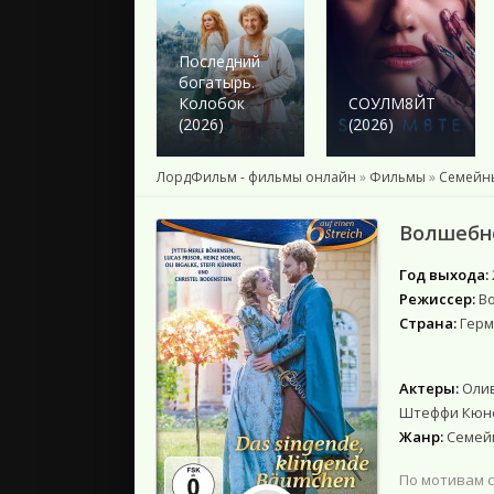
2024
2023
2022
Последний
богатырь.
2021
Колобок
СОУЛМ8ЙТ
2020
(2026)
(2026)
2019
2018
ЛордФильм - фильмы онлайн
»
Фильмы
»
Семейн
Подборки
Волшебно
Год выхода:
Режиссер:
В
Страна:
Герм
Актеры:
Олив
Штеффи Кюнер
Жанр:
Семей
По мотивам с