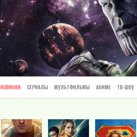
НОВИНКИ
СЕРИАЛЫ
МУЛЬТФИЛЬМЫ
АНИМЕ
ТВ-ШОУ
Криминал
Приключения
Все
Боевик
Боевики
Приключения
Семейный
Мелодрамы
Вестерн
Триллеры
Триллер
Драма