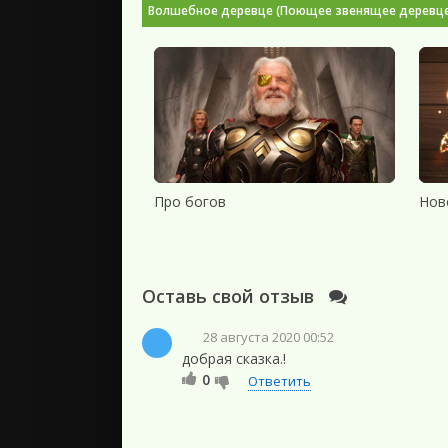
Волшебное деревце (Поющее звенящее деревце) /
Про богов
Нов
Оставь свой отзыв
28 августа 2020 00:52
добрая сказка.!
0
Ответить