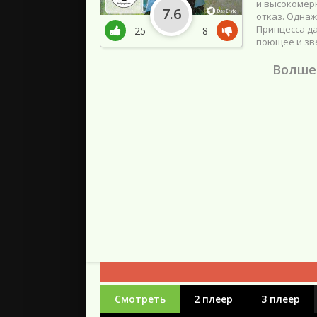
и высокомерн
7.6
отказ. Однаж
Принцесса да
25
8
поющее и зв
Волшеб
Смотреть
2 плеер
3 плеер