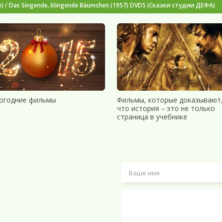
 Das Singende, klingende Bäumchen (1957) DVD5 (Сказки студии ДЕФА)
огодние фильмы
Фильмы, которые доказывают
что история – это не только
страница в учебнике