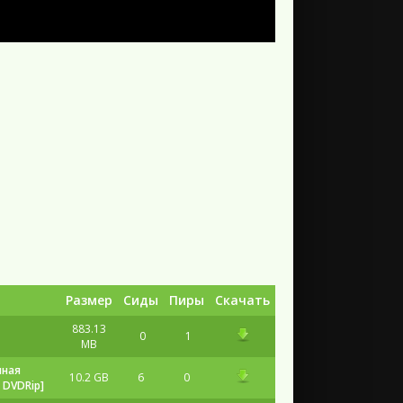
Размер
Сиды
Пиры
Скачать
883.13
0
1
MB
нная
10.2 GB
6
0
 DVDRip]