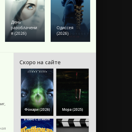
Боевик
Твое сердце
День
будет
разоблачени
Одиссея
разбито
я (2026)
(2026)
(2026)
Скоро на сайте
иг,
Фонари (2026)
Мора (2025)
ная