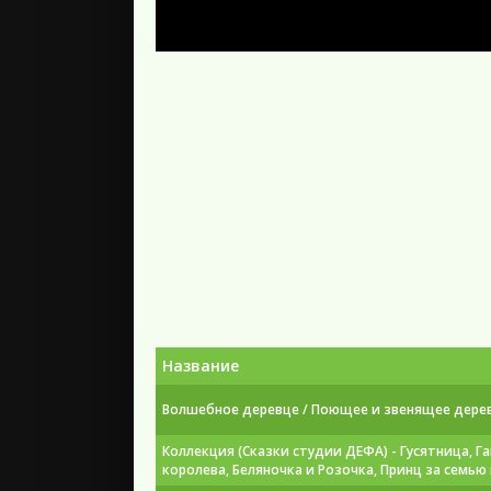
Название
Волшебное деревце / Поющее и звенящее деревце 
Коллекция (Сказки студии ДЕФА) - Гусятница, Г
королева, Беляночка и Розочка, Принц за семью м