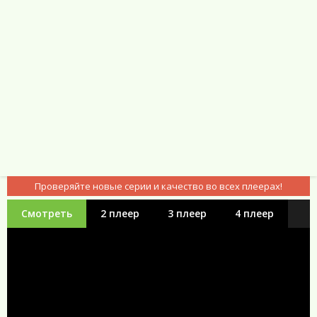
Сосулька и Мозговая волна. Чтобы справиться с заданием,
Кортни должна держать всё это в секрете, что ограничивает её в
методах противоборства со школьными хулиганами Генри
Кингом-младшим и Синди Берман.
Звёздная гостья (2017) смотреть онлайн
бесплатно
Проверяйте новые серии и качество во всех плеерах!
Смотреть
2 плеер
3 плеер
4 плеер