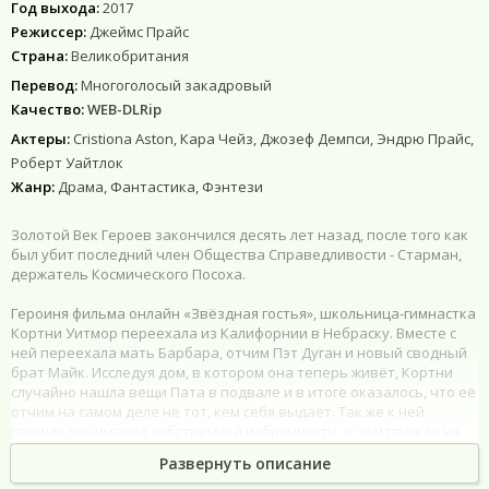
Год выхода:
2017
Режиссер:
Джеймс Прайс
Страна:
Великобритания
Перевод:
Многоголосый закадровый
Качество:
WEB-DLRip
Актеры:
Cristiona Aston, Кара Чейз, Джозеф Демпси, Эндрю Прайс,
Роберт Уайтлок
Жанр:
Драма, Фантастика, Фэнтези
Золотой Век Героев закончился десять лет назад, после того как
был убит последний член Общества Справедливости - Старман,
держатель Космического Посоха.
Героиня фильма онлайн «Звёздная гостья», школьница-гимнастка
Кортни Уитмор переехала из Калифорнии в Небраску. Вместе с
ней переехала мать Барбара, отчим Пэт Дуган и новый сводный
брат Майк. Исследуя дом, в котором она теперь живёт, Кортни
случайно нашла вещи Пата в подвале и в итоге оказалось, что её
отчим на самом деле не тот, кем себя выдаёт. Так же к ней
пришло понимание собственной избранности, о чём прежде не
догадывалась. Теперь от Кортни зависит судьба Общества
Развернуть описание
Справедливости и всего мира, который стремятся уничтожить