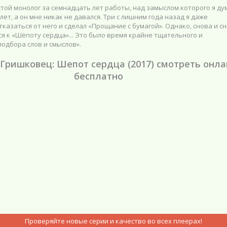
той монолог за семнадцать лет работы, над замыслом которого я ду
лет, а он мне никак не давался. Три с лишним года назад я даже
казаться от него и сделал «Прощание с бумагой». Однако, снова и с
я к «Шёпоту сердца»... Это было время крайне тщательного и
одбора слов и смыслов».
 Гришковец: Шепот сердца (2017) смотреть онл
бесплатно
Проверяйте новые серии и качество во всех плеерах!