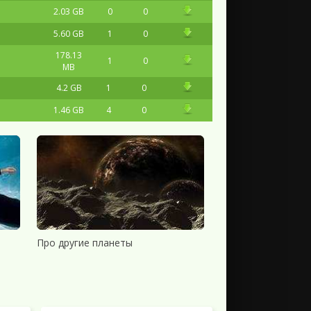
2.03 GB
0
0
5.60 GB
1
0
178.13
1
0
MB
4.2 GB
1
0
1.46 GB
4
0
Про другие планеты