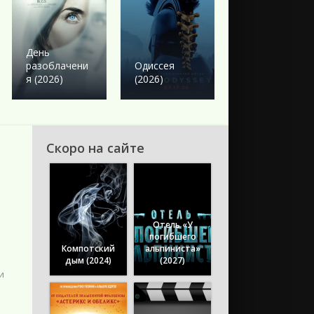
Боевик
Твое сердце
День
будет
разоблачени
Одиссея
разбито
я (2026)
(2026)
(2026)
Скоро на сайте
Отель «У
погибшего
Компотский
альпиниста»
дым (2024)
(2027)
и