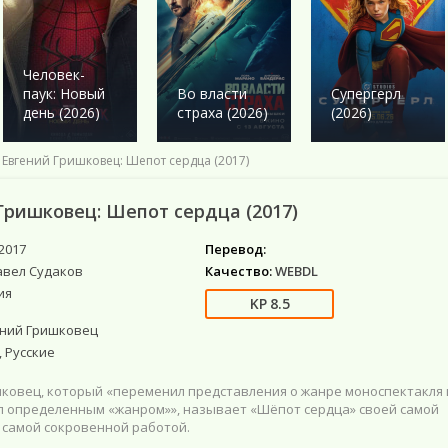
Военный
Военный
Ужасы
Ужасы
Романтика
Детектив
Детектив
Фантастика
Фантастика
Комедия
Драма
Драма
Netflix
Фэнтези
Этти
Человек-
Исторические
Исторические
Фильмы 4К
Мистика
паук: Новый
Во власти
Супергерл
Комедии
Комедия
Фильмы HD1080
Приключения
день (2026)
страха (2026)
(2026)
Криминал
Моб. видео
Фантастика
Мелодрама
Скоро в кино
 Евгений Гришковец: Шепот сердца (2017)
Русские
Фильмы онлайн
Гришковец: Шепот сердца (2017)
2017
Перевод:
авел Судаков
Качество:
WEBDL
ия
8.5
ений Гришковец
 Русские
шковец, который «переменил представления о жанре моноспектакля 
ал определенным «жанром»», называет «Шёпот сердца» своей самой
 самой сокровенной работой.