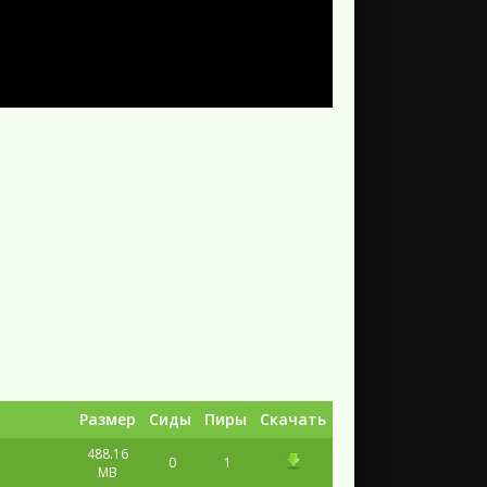
Размер
Сиды
Пиры
Скачать
488.16
0
1
MB