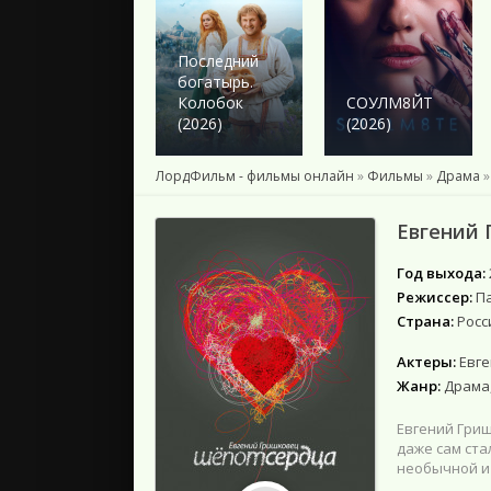
2024
2023
2022
Последний
богатырь.
2021
Колобок
СОУЛМ8ЙТ
2020
(2026)
(2026)
2019
2018
ЛордФильм - фильмы онлайн
»
Фильмы
»
Драма
»
Подборки
Евгений 
Год выхода:
Режиссер:
П
Страна:
Росс
Актеры:
Евг
Жанр:
Драма,
Евгений Гри
даже сам ст
необычной и