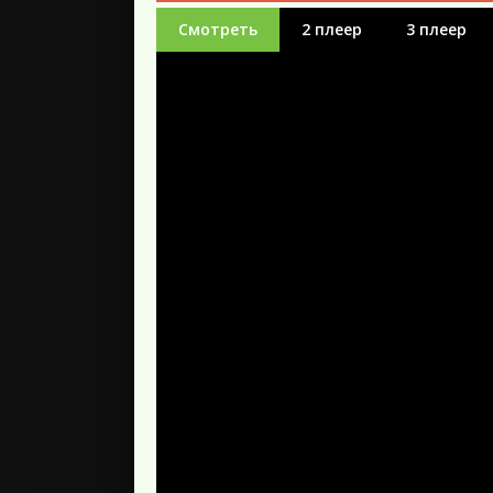
Смотреть
2 плеер
3 плеер