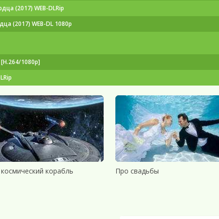
дца (2017) WEB-DLRip
дца (2017) WEB-DL 1080p
[H.264/1080p]
LRip
 космический корабль
Про свадьбы