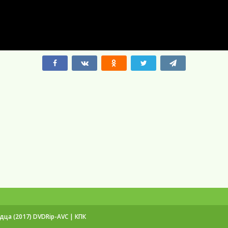
ца (2017) DVDRip-AVC | КПК