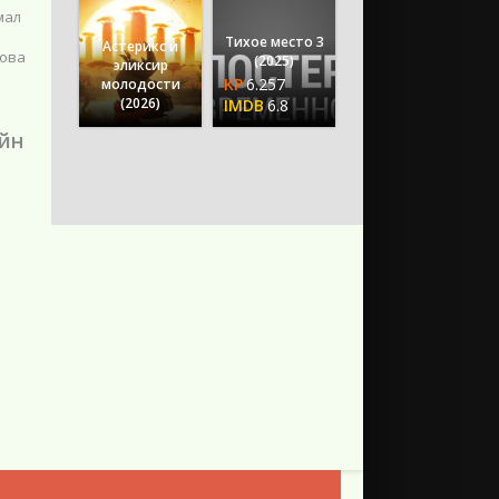
мал
Тихое место 3
Астерикс и
нова
(2025)
эликсир
6.257
молодости
(2026)
6.8
айн