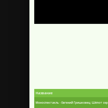
Название
Моноспектакль - Евгений Гришковец: Шёпот серд