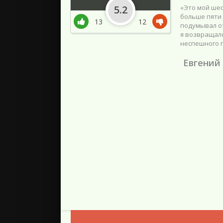
5.2
«Это мой шес
больше пяти 
13
12
подумывал от
я возвращалс
неспешного п
Евгений