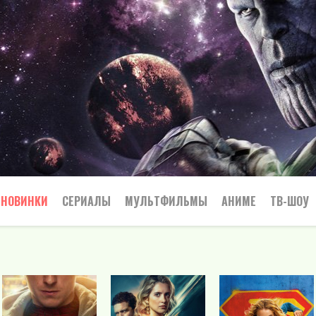
НОВИНКИ
СЕРИАЛЫ
МУЛЬТФИЛЬМЫ
АНИМЕ
ТВ-ШОУ
Криминал
Приключения
Все
Боевик
Боевики
Приключения
Семейный
Мелодрамы
Вестерн
Триллеры
Триллер
Драма