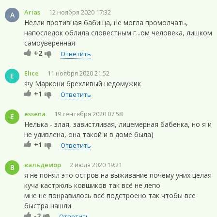
Arias
12 ноября 2020 17:32
A
Нелли противная бабища, не могла промолчать,
напоследок облила словестным г...ом человека, лишком
самоуверенная
+2
Ответить
Elice
11 ноября 2020 21:52
E
Фу Маркони брехливый недомужик
+1
Ответить
essena
19 сентября 2020 07:58
E
Нелька - злая, завистливая, лицемерная бабенка, но я и
не удивлена, она такой и в доме была)
+1
Ответить
вальдемор
2 июля 2020 19:21
В
я не понял это остров на выживание почему уних целая
куча кастрюль ковшиков так всё не лепо
мне не понравилось всё подстроено так чтобы все
быстра нашли
-2
Ответить