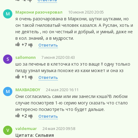
Маркони разочеровал
10 июня 2020 20:05
М
я очень разочарована в Маркони, шутки шутками, но
он такой гниловатый человек казался. А Руслан, хоть и
не деятель , но он честный и добрый, и умный, даже не
в кол. знаний, а в мудрости.
+7
Ответить
sallomonn
7 июня 2020 03:43
S
шо за печенье в клеточка кто это ваще !! одну только
пизду узнал музыка похоже из кахи может и она хз
+1
Ответить
MAXBADBOY
24 мая 2020 16:11
M
Они согласились сами или им занесли кэша?В любом
случае посмотрев 1-ю серию могу сказать что стало
интересно посмотреть что будет дальше.
+2
Ответить
valdemuar
24 мая 2020 09:58
V
Цитата: Сильвия