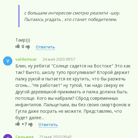
с большим интересом смотрю реалити -шоу.
Пытаюсь угадать , кто станет победителем.
Таир)))
0
Ответить
valdemuar
24 мая 2020 09:57
V
Блин, ну ребята! "Солнце садится на Востоке" Это как
так? Вычто, школу тупо прогуливали? Второй держит
палку рукой и пытается ее крутить, что бы разжечь
огонь...."Не работает" ну тупой, так надо сверху ее
другой деревяшкой прижимать и палка должна быть
потолще. Кого вы набрали? Сброд современных
инфантилов. Пальцетыки, вы без своих смартфонов и
Гугла даже посрать не можете. Представляю, что
будет далее...
+7
Ответить
Сильвия
23 мая 2020 09:42