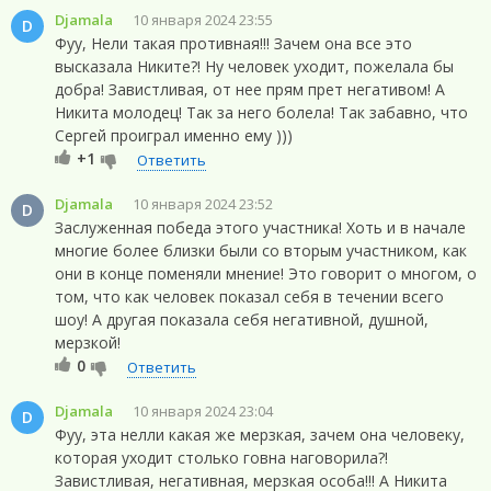
Djamala
10 января 2024 23:55
D
Фуу, Нели такая противная!!! Зачем она все это
высказала Никите?! Ну человек уходит, пожелала бы
добра! Завистливая, от нее прям прет негативом! А
Никита молодец! Так за него болела! Так забавно, что
Сергей проиграл именно ему )))
+1
Ответить
Djamala
10 января 2024 23:52
D
Заслуженная победа этого участника! Хоть и в начале
многие более близки были со вторым участником, как
они в конце поменяли мнение! Это говорит о многом, о
том, что как человек показал себя в течении всего
шоу! А другая показала себя негативной, душной,
мерзкой!
0
Ответить
Djamala
10 января 2024 23:04
D
Фуу, эта нелли какая же мерзкая, зачем она человеку,
которая уходит столько говна наговорила?!
Завистливая, негативная, мерзкая особа!!! А Никита