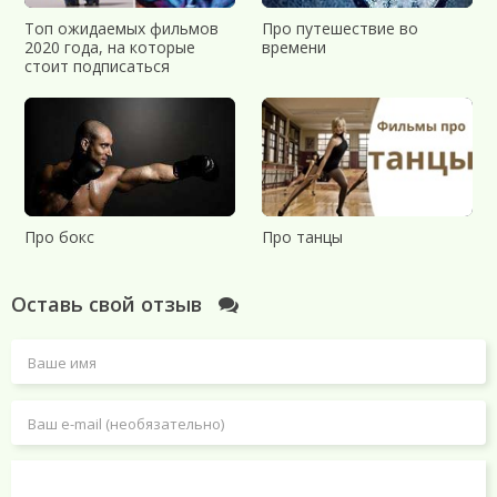
Руслан Соколовский.
26 лет. Настоящая фамилия Сайбабталов.
Топ ожидаемых фильмов
Про путешествие во
Родом из Шадринска. Известен тем, что был привлечен к
2020 года, на которые
времени
уголовной ответственности за «ловлю покемонов» в храме.
стоит подписаться
Видеоблогер и публицист. На своем канале на YouTube
выкладывает новостные и критические ролики, сопровождая
собственными комментариями.
Никита Atikin.
Рэпер. Читает рэп на трех языках. Долгое время
жил в Великобритании и США.
Про бокс
Про танцы
Оставь свой отзыв