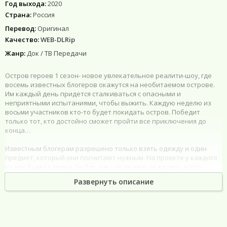
Год выхода:
2020
Страна:
Россия
Перевод:
Оригинал
Качество:
WEB-DLRip
Жанр:
Док / ТВ Передачи
Остров героев 1 сезон- новое увлекательное реалити-шоу, где
восемь известных блогеров окажутся на необитаемом острове.
Им каждый день придется сталкиваться с опасными и
неприятными испытаниями, чтобы выжить. Каждую неделю из
восьми участников кто-то будет покидать остров. Победит
только тот, кто достойно сможет пройти все приключения до
конца…
Известным блогерам разрешено только взять одежду и один
предмет, который они посчитают нужным. На проекте у каждого
из них будет камера Go Pro, так как их нельзя лишить этого
инструмента. И поэтому зрители увидят две точки зрения: то, что
Развернуть описание
происходит в реальной жизни и то, что происходит на съемочной
площадке. Так можно узнать, кто из участников играет на камеру
и неискренен, а кто всегда настоящий, будь это съемочная
площадка или реальность. Смогут ли блогеры выжить в суровых
условиях? И удастся ли им не потерять себя, оставшись один на