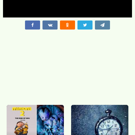
году приняла участие в Comedy Баттл. А позже пробовалась в
Comedy Woman. И ее взяли в обновленный состав.
Ирина Пинчук.
25 лет. Родом из Брянской области. Посещала
театральный кружок, играла в КВН. После окончания
технологического института не стала работать по специальности
«товаровед». Ирина стала участницей «Дома-2: остров любви». Ей
удалось дойти до финала в паре с Иваном Барзиковым. Вне
проекта начала встречаться с футболистом Дмитрием Тихим.
Активно выкладывает свои фотографии в Инстаграм и «В
контакте».
Владимир Маркони.
37 лет. Родом из Кирова. Учился в
музыкальной школе. Позже увлекся КВН. Окончил Вятскую
сельскохозяйственную академию. Работал на телевидении и
радио. Участвовал в проектах «Реутов ТВ», «Шутники», «Comment
Out», «Мама Russia», «Форт Боярд». Женат, есть дочь.
Сергей Косенко.
Хотя о нем все говорят, информации о Косенко
не так много. В Москву он попал из Смоленска. Окончил филиал
Московского энергетического института. Работал в филиале
«Смоленского банка». Затем пытался открыться собственным
бизнесом. В его жизни были взлеты и падения, но он не опускал
руки. Сейчас он успешный бизнесмен, проводит бизнес-тренинги.