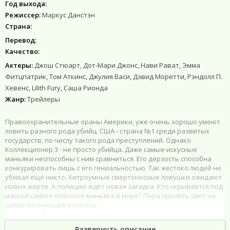
Год выхода:
Режиссер:
Маркус Данстэн
Страна:
Перевод:
Качество:
Актеры:
Джош Стюарт, Дот-Мари Джонс, Нави Рават, Эмма
Фитцпатрик, Том Аткинс, Джулия Васи, Дэвид Моретти, Рэндолл П.
Хевенс, Lilith Fury, Саша Рионда
Жанр:
Трейлеры
Правоохранительные ораны Америки, уже очень хорошо умеют
ловить разного рода убийц. США - страна №1 среди развитых
государств, по числу такого рода преступлений. Однако
Коллекционер 3 - не просто убийца. Даже самые искусные
маньяки неспособны с ним сравниться. Его дерзость способна
конкурировать лишь с его гениальностью. Так жестоко людей не
убивал ещё никто. Хитроумные смертоносные ловушки ожидают
новых жертв. А полицию ждёт новая загадка. Кто скрывается под
маской самого опасного маньяка в мире? Пора пролить свет на
давно волнующие вопросы.
Коллекционер 3 (2027) смотреть онлайн
Развернуть описание