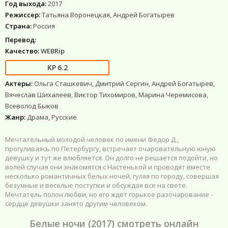
Год выхода:
2017
Режиссер:
Татьяна Воронецкая, Андрей Богатырев
Страна:
Россия
Перевод:
Качество:
WEBRip
6.2
Актеры:
Ольга Сташкевич, Дмитрий Сергин, Андрей Богатырев,
Вячеслав Шихалеев, Виктор Тихомиров, Марина Черемисова,
Всеволод Быков
Жанр:
Драма, Русские
Мечтательный молодой человек по имени Федор Д.,
прогуливаясь по Петербургу, встречает очаровательную юную
девушку и тут же влюбляется. Он долго не решается подойти, но
волей случая они знакомятся с Настенькой и проводят вместе
несколько романтичных белых ночей, гуляя по городу, совершая
безумные и веселые поступки и обсуждая все на свете.
Мечтатель полон любви, но его ждет горькое разочарование -
сердце девушки занято другим человеком.
Белые ночи (2017) смотреть онлайн