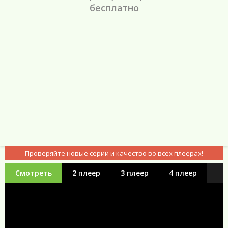
бесплатно
Проверяйте новые серии и качество во всех плеерах!
Смотреть
2 плеер
3 плеер
4 плеер