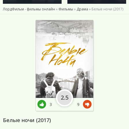
ЛордФильм - фильмы онлайн
»
Фильмы
»
Драма
» Белые ночи (2017)
2.5
3
9
Белые ночи (2017)