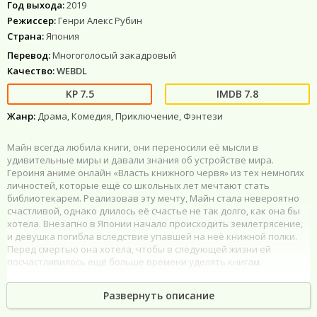
Год выхода:
2019
Режиссер:
Генри Алекс Рубин
Страна:
Япония
Перевод:
Многоголосый закадровый
Качество:
WEBDL
7.5
7.8
Жанр:
Драма, Комедия, Приключение, Фэнтези
Майн всегда любила книги, они переносили её мысли в
удивительные миры и давали знания об устройстве мира.
Героиня аниме онлайн «Власть книжного червя» из тех немногих
личностей, которые ещё со школьных лет мечтают стать
библиотекарем. Реализовав эту мечту, Майн стала невероятно
счастливой, однако длилось её счастье не так долго, как она бы
хотела. Внезапно в Японии начало происходить землетрясение,
и девушка погибла вследствие упавшей на неё книжной полки.
Перед смертью она хотела, чтобы в следующей жизни ей
посчастливилось ещё больше времени уделять книгам.
Майн родилась в семье офицера. Но реализовать последнее в
Развернуть описание
прошлой жизни желание ей будет не просто, ввиду того, что в
мире, где она оказалась книги не доступны простым людям.