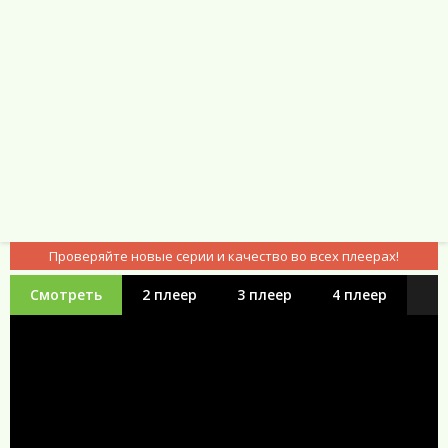
Чтобы исправить это недоразумение она решила создать
первую в мире библиотеку и сделать всё возможное, чтобы
наполнить её самыми разнообразными книгами.
Власть книжного червя (2019) 1-4 сезон
смотреть аниме онлайн
Проверяйте новые серии и качество во всех плеерах!
Смотреть
2 плеер
3 плеер
4 плеер