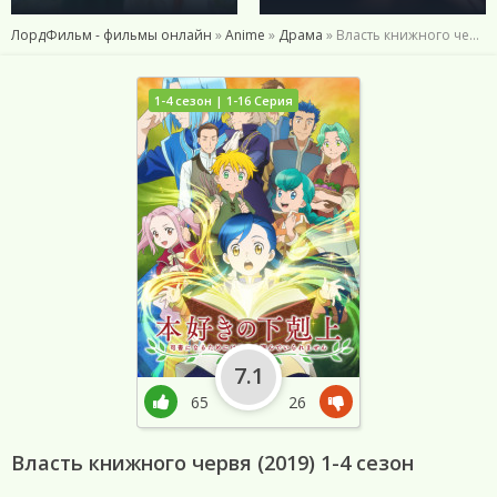
ЛордФильм - фильмы онлайн
»
Anime
»
Драма
» Власть книжного червя (2019) 1-4 сезон
1-4 сезон | 1-16 Серия
7.1
65
26
Власть книжного червя (2019) 1-4 сезон