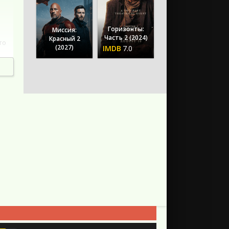
Горизонты:
Миссия:
Часть 2 (2024)
Красный 2
то
(2027)
7.0
тве