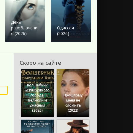
Боевик
Твое сердце
День
будет
разоблачени
Одиссея
разбито
я (2026)
(2026)
(2026)
Скоро на сайте
Волшебник
Изумрудного
города.
Прошлому
Великий и
меня не
ужасный
сломить
(2026)
(2022)