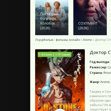
2024
2023
2022
Последний
богатырь.
2021
Колобок
СОУЛМ8ЙТ
2020
(2026)
(2026)
2019
2018
ЛордФильм - фильмы онлайн
»
Anime
» Доктор Сто
Подборки
Доктор С
1-4 Сезон | 1-37 Серия
Год выхода:
Режиссер:
С
Страна:
Япон
Жанр:
Anime,
Таиджу и Сен
каменного пл
образом сдел
забыты? Их м
существует г