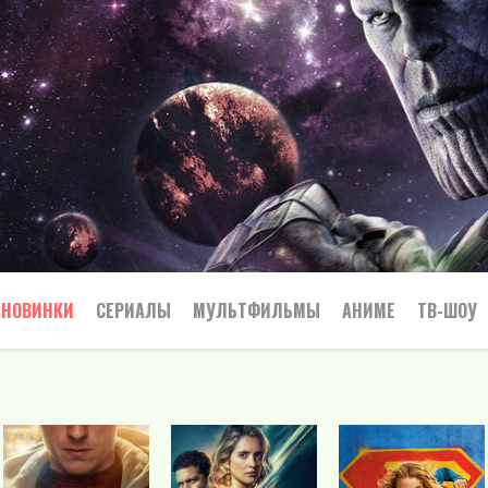
НОВИНКИ
СЕРИАЛЫ
МУЛЬТФИЛЬМЫ
АНИМЕ
ТВ-ШОУ
Криминал
Приключения
Все
Боевик
Боевики
Приключения
Семейный
Мелодрамы
Вестерн
Триллеры
Триллер
Драма