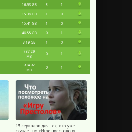
16.93 GB
3
1
15.39 GB
1
0
15.41 GB
1
0
40.55 GB
0
1
3.19 GB
1
0
737.29
0
1
MB
934.92
0
1
MB
3.21 GB
2
0
10.62 GB
1
0
2.65 GB
1
0
15.47 GB
0
0
15.18 GB
1
0
15 сериалов для тех, кто уже
15.35 GB
2
0
скучает по «Игре престолов»