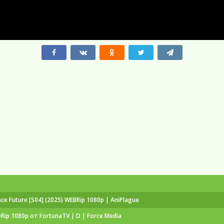
e Future [S04] (2025) WEBRip 1080p | AniPlague
DRip 1080p от FortunaTV | D | Force Media