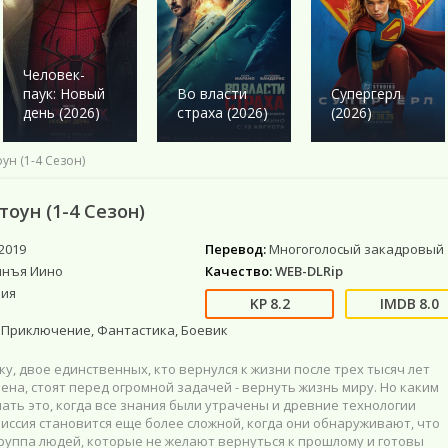
Военный
Военный
Ужасы
Ужасы
Романтика
Детектив
Детектив
Фантастика
Фантастика
Комедия
Драма
Драма
Netflix
Фэнтези
Этти
Человек-
Исторические
Исторические
Фильмы 4К
Мистика
паук: Новый
Во власти
Супергерл
Комедии
Комедия
Фильмы HD1080
Приключения
день (2026)
страха (2026)
(2026)
Криминал
Моб. видео
Фантастика
Мелодрама
Скоро в кино
ун (1-4 Сезон)
Русские
Фильмы онлайн
тоун (1-4 Сезон)
2019
Перевод:
Многоголосый закадровый
инъя Иино
Качество:
WEB-DLRip
ия
8.2
8.0
 Приключение, Фантастика, Боевик
ку, двое единственных, кто вернулся к жизни после трех тысяч лет
ена, стоят перед огромной задачей - вернуть жизнь миру. Но каким
ать это, когда все знания были утрачены и древние технологии
иссия становится еще более сложной, когда они обнаруживают, что
руппа людей, которые не желают вернуться к прошлому и готовы