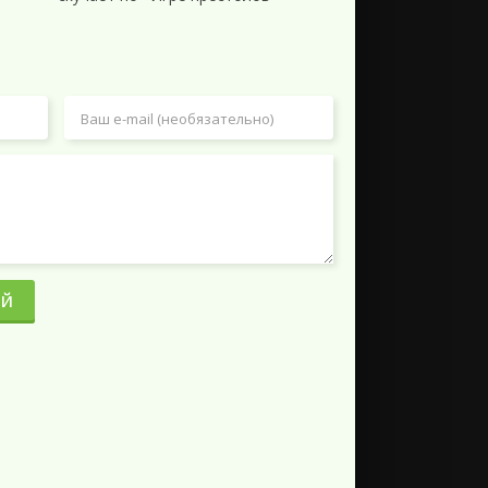
13.92 GB
1
0
7.75 GB
1
3
4.30 GB
0
3
7.00 GB
3
0
17.33 GB
1
0
 1080p
18.6 GB
10
0
25.8 GB
8
0
 1080p
17.1 GB
11
0
ИЙ
2.19 GB
8
1
16.8 GB
13
0
BRip
32.2 GB
11
0
15.3 GB
5
1
1.58 GB
5
0