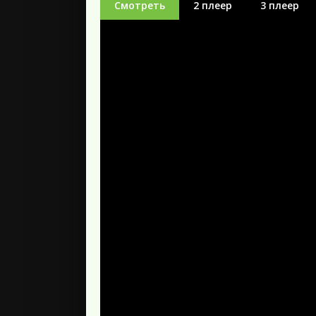
Смотреть
2 плеер
3 плеер