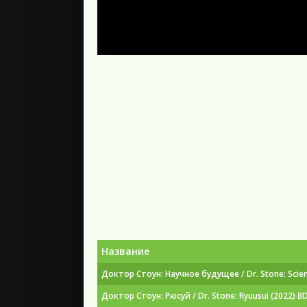
Название
Доктор Стоун: Научное будущее / Dr. Stone: Scienc
Доктор Стоун: Рюсуй / Dr. Stone: Ryuusui (2022) B