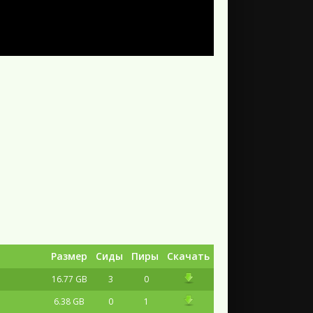
Размер
Сиды
Пиры
Скачать
16.77 GB
3
0
6.38 GB
0
1