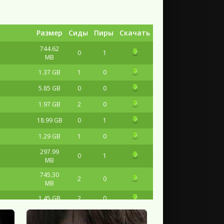
Размер
Сиды
Пиры
Скачать
744.62
0
1
MB
1.37 GB
1
0
5.85 GB
0
0
1.97 GB
2
0
18.99 GB
0
1
1.29 GB
1
0
297.99
0
1
MB
745.30
2
0
MB
1.45 GB
2
0
747.56
0
1
MB