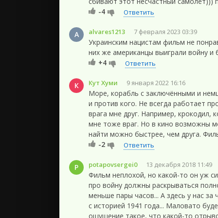
сбивают этот несчастный самолёт))) п
-4
Ответить
alvares1213
7 февраля 2023 03:39
A
Украинским нацистам фильм не понрави
них же американцы выиграли войну и 
+4
Ответить
Кут Хуми
9 января 2022 16:16
К
Море, корабль с заключёнными и немцы
и против кого. Не всегда работает пр
врага мне друг. Например, крокодил, 
мне тоже враг. Но в кино возможны м
найти можно быстрее, чем друга. Фил
-2
Ответить
potapovsergei0
13 декабря 2018 11:49
P
Фильм неплохой, но какой-то он уж с
про войну должны раскрываться полно
меньше пары часов... А здесь у нас за
с историей 1941 года... Маловато буд
ощущение такое, что какой-то отрыво