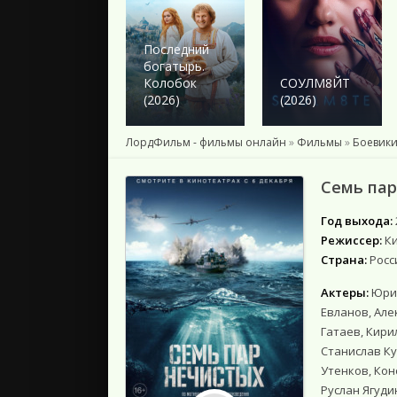
2024
2023
2022
Последний
богатырь.
2021
Колобок
СОУЛМ8ЙТ
2020
(2026)
(2026)
2019
2018
ЛордФильм - фильмы онлайн
»
Фильмы
»
Боевики
Подборки
Семь пар
Год выхода:
Режиссер:
К
Страна:
Росс
Актеры:
Юри
Евланов, Але
Гатаев, Кири
Станислав Ку
Утенков, Кон
Руслан Ягуди