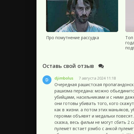
Семь пар нечистых (2018) WEBRip от Files-x
Семь пар нечистых (2018) WEBRip от GeneralFilm
Семь пар нечистых (2018) HDTVRip-AVC
Семь пар нечистых (2018) WEBRip-AVC от Files-x
Про помутнение рассудка
Топ
год
Семь пар нечистых (2018) WEBRip 1080p от ExKino
под
Семь пар нечистых (2018) WEBRip 720p от ExKinoR
Оставь свой отзыв
Семь пар нечистых (2018) WEBRip от ExKinoRay
Семь пар нечистых (2018) WEBRip-AVC от GeneralF
djimbolus
7 августа 2024 11:18
D
Очередная рашистская пропагандонска
Семь пар нечистых / Рейс 13-01 (2018) BDRip
рашизма передана: можно обьединится
Семь пар нечистых / Рейс 13-01 (2018) BDRip [H.2
убийцами, насильниками и с ними даже
они готовы убивать того, кого скажут
Семь пар нечистых / Рейс 13-01 (2018) WEB-DL [H.
как в жизни. а потом этих маньяков, 
Семь пар нечистых / Рейс 13-01 (2018) WEBRip
героями объявят и медальки повесят. 
сказка, весь фильм не могут сбить 2 с
пулемёт встает рэмбо с анкой пулемё