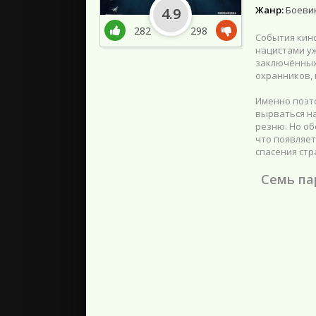
Жанр:
Боевик
4.9
282
298
События кино
нацистами у
заключённых
охранников, 
Именно поэто
вырваться н
резню. Но об
что появляет
спасения стр
Семь па