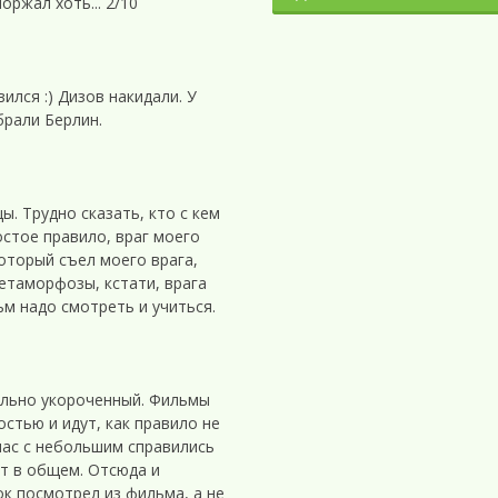
оржал хоть... 2/10
лся :) Дизов накидали. У
брали Берлин.
. Трудно сказать, кто с кем
остое правило, враг моего
который съел моего врага,
етаморфозы, кстати, врага
ьм надо смотреть и учиться.
ильно укороченный. Фильмы
стью и идут, как правило не
 час с небольшим справились
ет в общем. Отсюда и
к посмотрел из фильма, а не