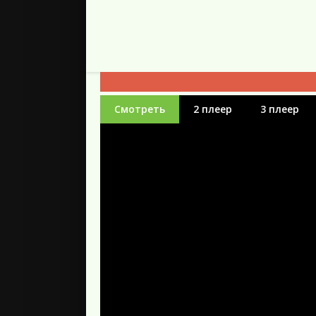
Смотреть
2 плеер
3 плеер