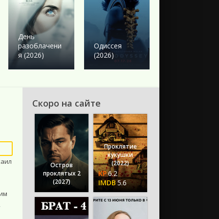
Боевик
Твое сердце
День
будет
разоблачени
Одиссея
разбито
я (2026)
(2026)
(2026)
Скоро на сайте
Проклятие
кукушки
хаил
(2022)
Остров
6.2
проклятых 2
(2027)
5.6
дим
,