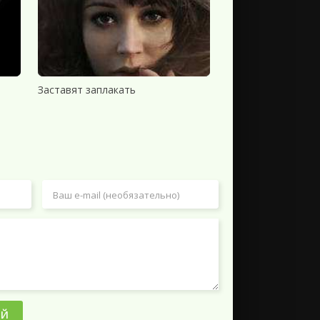
1.37 GB
0
0
1.09 GB
0
0
1.13 GB
0
1
1.37 GB
1
0
Заставят заплакать
3.33 GB
1
0
2.29 GB
0
0
1.07 GB
0
1
1.07 GB
0
1
1.37 GB
1
0
1.97 GB
1
0
3.33 GB
2
0
1.07 GB
1
0
ИЙ