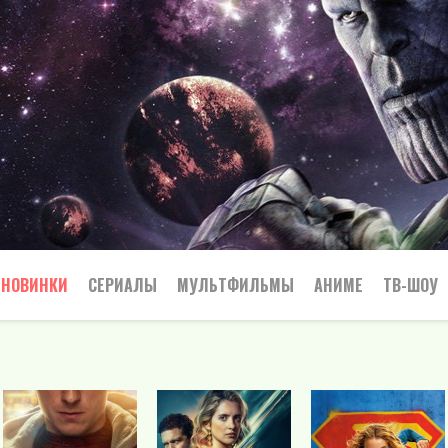
НОВИНКИ
СЕРИАЛЫ
МУЛЬТФИЛЬМЫ
АНИМЕ
ТВ-ШОУ
Криминал
Приключения
Все
Боевик
Боевики
Приключения
Семейный
Мелодрамы
Вестерн
Триллеры
Триллер
Драма