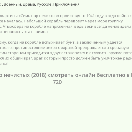
 , Военный, Драма, Русские, Приключения
картины «Семь пар нечистых» происходят в 1941 году, когда война с
же началась. Небольшой корабль перевозит через море группку
. Атмосфера на корабле напряжённая, ведь зеки всегда ненавидели
и ненависть эта взаимна.
му, когда на корабле вспыхивает бунт, а заключённым удаётся
а волю, противостояние зеков с охраной превращается в кровавую
еим сторонам приходится вдруг остановится и отложить оружие пото
ся их общий враг. Враг, который просто должен быть уничтожен рад
аны!
р нечистых (2018) смотреть онлайн бесплатно в 
720