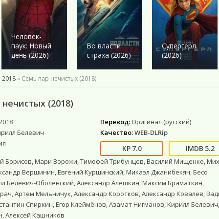
Военный
Военный
Ужасы
Ужасы
Романтика
Детектив
Детектив
Фантастика
Фантастика
Комедия
Драма
Драма
Netflix
Фэнтези
Этти
Человек-
Исторические
Исторические
Фильмы 4К
Мистика
паук: Новый
Во власти
Супергерл
Комедии
Комедия
Фильмы HD1080
Приключения
день (2026)
страха (2026)
(2026)
Криминал
Моб. видео
Фантастика
Мелодрама
Скоро в кино
 2018
» Семь пар нечистых (2018)
Русские
Фильмы онлайн
 нечистых (2018)
2018
Перевод:
Оригинал (русский)
ирилл Белевич
Качество:
WEB-DLRip
ия
7.0
5.2
й Борисов, Мари Ворожи, Тимофей Трибунцев, Василий Мищенко, Ми
ксандр Вершинин, Евгений Куршинский, Микаэл Джанибекян, Бесо
лл Белевич-Оболенский, Александр Алёшкин, Максим Браматкин,
рач, Артём Мельничук, Александр Коротков, Александр Ковалёв, Ва
стантин Спиркин, Егор Клеймёнов, Азамат Нигманов, Кирилл Белевич
н, Алексей Кашников