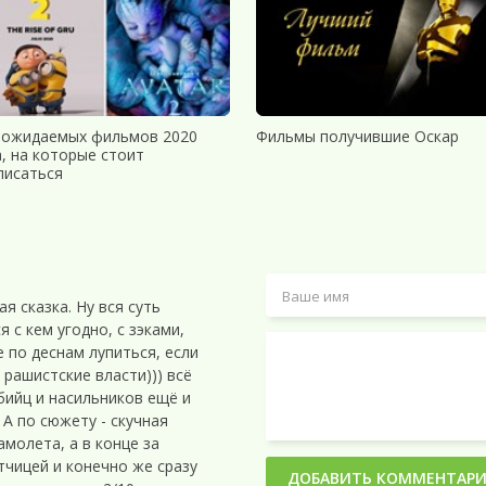
 ожидаемых фильмов 2020
Фильмы получившие Оскар
а, на которые стоит
Ray
писаться
ay
ilm
я сказка. Ну вся суть
 с кем угодно, с зэками,
64/720p-LQ]
 по деснам лупиться, если
 рашистские власти))) всё
264/1080p-LQ]
убийц и насильников ещё и
А по сюжету - скучная
амолета, а в конце за
тчицей и конечно же сразу
ДОБАВИТЬ КОММЕНТАР