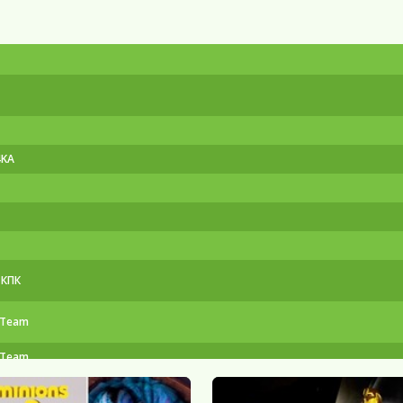
4KA
 КПК
-Team
-Team