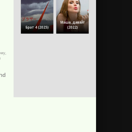
Маша, давай!
Брат 4 (2025)
(2022)
му,
и
hd