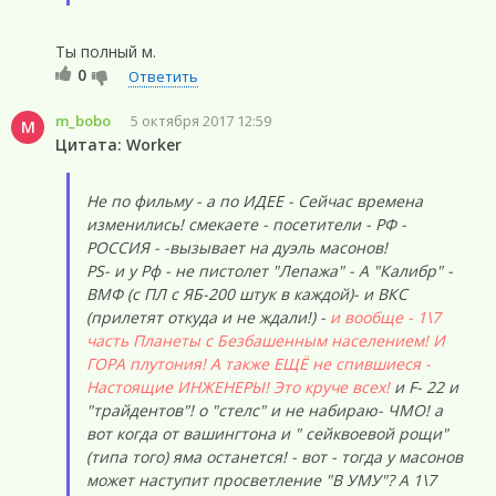
Ты полный м.
0
Ответить
m_bobo
5 октября 2017 12:59
M
Цитата: Worker
Не по фильму - а по ИДЕЕ - Сейчас времена
изменились! смекаете - посетители - РФ -
РОССИЯ - -вызывает на дуэль масонов!
PS- и у Рф - не пистолет "Лепажа" - А "Калибр" -
ВМФ (с ПЛ с ЯБ-200 штук в каждой)- и ВКС
(прилетят откуда и не ждали!) -
и вообще - 1\7
часть Планеты с Безбашенным населением! И
ГОРА плутония! А также ЕЩЁ не спившиеся -
Настоящие ИНЖЕНЕРЫ! Это круче всех!
и F- 22 и
"трайдентов"! о "стелс" и не набираю- ЧМО! а
вот когда от вашингтона и " сейквоевой рощи"
(типа того) яма останется! - вот - тогда у масонов
может наступит просветление "В УМУ"? А 1\7