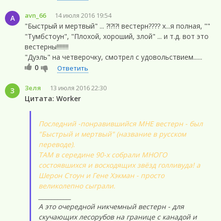
avn_66
14 июля 2016 19:54
A
"Быстрый и мертвый" ... ?!?!?! вестерн???? х...я полная, ""
"Тумбстоун", "Плохой, хороший, злой" ... и т.д. вот это
вестерны!!!!!!!!
"Дуэль" на четверочку, смотрел с удовольствием......
0
Ответить
Зеля
13 июля 2016 22:30
З
Цитата: Worker
Последний -понравившийся МНЕ вестерн - был
"Быстрый и мертвый" (название в русском
переводе).
ТАМ в середине 90-х собрали МНОГО
состоявшихся и восходящих звёзд голливуда! а
Шерон Стоун и Гене Хэкман - просто
великолепно сыграли.
___________
А это очередной никчемный вестерн - для
скучающих лесорубов на границе с канадой и