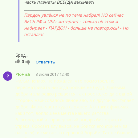
часть планеты ВСЕГДА выживет!
____________________
Пардон увлёкся не по теме набрал! НО сейчас
ВЕСЬ РФ и USA- интернет - только об этом и
набирает - ПАРДОН - больше не повторюсь! - Но
оставлю!
Бред...
0
Ответить
PloHish
3 июля 2017 12:40
P
Фильм неплох, не пожалел, что посмотрел, но
пересматривать никогда больше не буду). Дилемма
добра и зла редко решается так просто, когда с одной
стороны нарисовалось явное зло, а с другой выступает
добро. Жизнь часто куда сложнее. А в таких фильмах,
как этот, воплощена мечта нашего детства -
благородный и справедливый рыцарь без страха и
упрека, бросает злу вызов, не боится его (причем за
нас всех), и сметает в неравной борьбе. Так не бывает