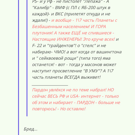
PS- и у Рф - не пистолет "Лепажа" - А
"Калибр" - ВМФ (с ПЛ с ЯБ-200 штук в
каждой)- и ВКС (прилетят откуда и не
ждали!) -
и вообще - 1\7 часть Планеты с
Безбашенным населением! И ГОРА
плутония! А также ЕЩЁ не спившиеся -
Настоящие ИНЖЕНЕРЫ! Это круче всех!
и
F- 22 и "трайдентов"! о "стелс" и не
набираю- ЧМО! а вот когда от вашингтона
и " сейквоевой рощи" (типа того) яма
останется! - вот - тогда у масонов может
наступит просветление "В УМУ"? А 1\7
часть планеты ВСЕГДА выживет!
____________________
Пардон увлёкся не по теме набрал! НО
сейчас ВЕСЬ РФ и USA- интернет - только
об этом и набирает - ПАРДОН - больше не
повторюсь! - Но оставлю!
Бред...