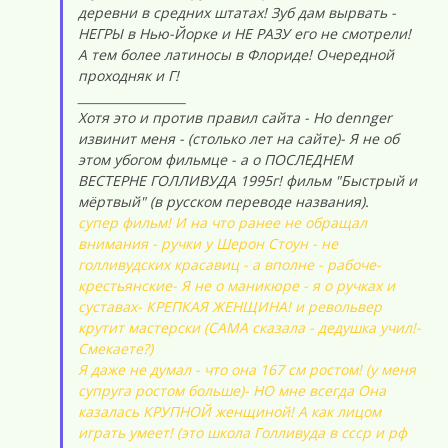
деревни в средних штатах! Зуб дам вырвать -
НЕГРЫ в Нью-Йорке и НЕ РАЗУ его не смотрели!
А тем более латиносы в Флориде! Очередной
проходняк и Г!
__________________
Хотя это и против правил сайта - Но dennger
извинит меня - (столько лет на сайте)- Я не об
этом убогом фильмце - а о ПОСЛЕДНЕМ
ВЕСТЕРНЕ ГОЛЛИВУДА 1995г! фильм "Быстрый и
мёртвый" (в русском переводе названия).
супер фильм! И на что ранее не обращал
внимания - ручки у Шерон Стоун - не
голливудских красавиц - а вполне - рабоче-
крестьянские- Я не о маникюре - я о ручках и
суставах- КРЕПКАЯ ЖЕНЩИНА! и револьвер
крутит мастерски (САМА сказала - дедушка учил!-
Смекаете?)
Я даже не думал - что она 167 см ростом! (у меня
супруга ростом больше)- НО мне всегда Она
казалась КРУПНОЙ женщиной! А как лицом
играть умеет! (это школа Голливуда в ссср и рф