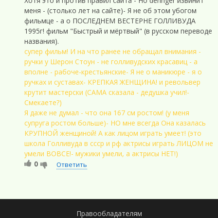
Хотя это и против правил сайта - Но dennger извинит
меня - (столько лет на сайте)- Я не об этом убогом
фильмце - а о ПОСЛЕДНЕМ ВЕСТЕРНЕ ГОЛЛИВУДА
1995г! фильм "Быстрый и мёртвый" (в русском переводе
названия).
супер фильм! И на что ранее не обращал внимания -
ручки у Шерон Стоун - не голливудских красавиц - а
вполне - рабоче-крестьянские- Я не о маникюре - я о
ручках и суставах- КРЕПКАЯ ЖЕНЩИНА! и револьвер
крутит мастерски (САМА сказала - дедушка учил!-
Смекаете?)
Я даже не думал - что она 167 см ростом! (у меня
супруга ростом больше)- НО мне всегда Она казалась
КРУПНОЙ женщиной! А как лицом играть умеет! (это
школа Голливуда в ссср и рф актрисы играть ЛИЦОМ не
умели ВОВСЕ!- мужики умели, а актрисы НЕТ!)
0
Ответить
Правообладателям