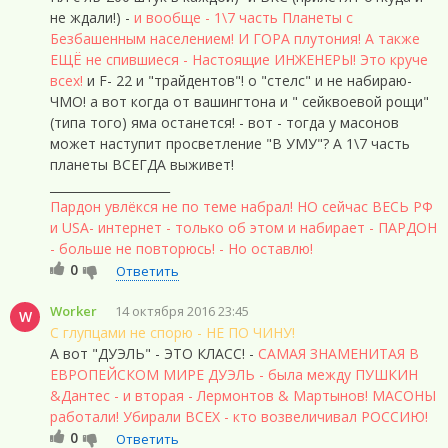
не ждали!) -
и вообще - 1\7 часть Планеты с
Безбашенным населением! И ГОРА плутония! А также
ЕЩЁ не спившиеся - Настоящие ИНЖЕНЕРЫ! Это круче
всех!
и F- 22 и "трайдентов"! о "стелс" и не набираю-
ЧМО! а вот когда от вашингтона и " сейквоевой рощи"
(типа того) яма останется! - вот - тогда у масонов
может наступит просветление "В УМУ"? А 1\7 часть
планеты ВСЕГДА выживет!
____________________
Пардон увлёкся не по теме набрал! НО сейчас ВЕСЬ РФ
и USA- интернет - только об этом и набирает - ПАРДОН
- больше не повторюсь! - Но оставлю!
0
Ответить
Worker
14 октября 2016 23:45
W
С глупцами не спорю - НЕ ПО ЧИНУ!
А вот "ДУЭЛЬ" - ЭТО КЛАСС! -
САМАЯ ЗНАМЕНИТАЯ В
ЕВРОПЕЙСКОМ МИРЕ ДУЭЛЬ - была между ПУШКИН
&Дантес - и вторая - Лермонтов & Мартынов! МАСОНЫ
работали! Убирали ВСЕХ - кто возвеличивал РОССИЮ!
0
Ответить