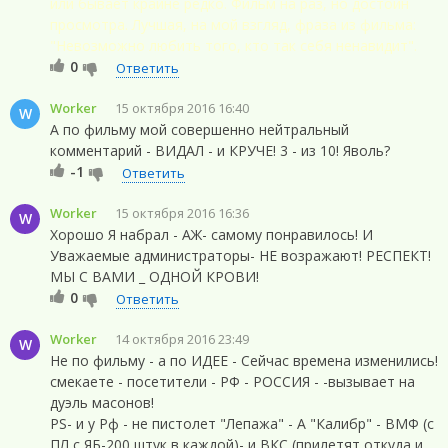
или бывает крайне редко. Фильм на раз, но достоин
просмотра. Лучшая, на мой взгляд, фраза из фильма:
"Невозможно любить того, кто так себя ненавидит".
0
Ответить
Worker
15 октября 2016 16:40
W
А по фильму мой совершенно нейтральный
комментарий - ВИДАЛ - и КРУЧЕ! 3 - из 10! Яволь?
-1
Ответить
Worker
15 октября 2016 16:36
W
Хорошо Я набрал - АЖ- самому понравилось! И
Уважаемые администраторы- НЕ возражают! РЕСПЕКТ!
МЫ С ВАМИ _ ОДНОЙ КРОВИ!
0
Ответить
Worker
14 октября 2016 23:49
W
Не по фильму - а по ИДЕЕ - Сейчас времена изменились!
смекаете - посетители - РФ - РОССИЯ - -вызывает на
дуэль масонов!
PS- и у Рф - не пистолет "Лепажа" - А "Калибр" - ВМФ (с
ПЛ с ЯБ-200 штук в каждой)- и ВКС (прилетят откуда и