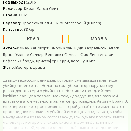
Год выхода:
2016
Режиссер:
Киран Дарси-Смит
Страна:
США
Перевод:
Профессиональный многоголосый (iTunes)
Качество:
BDRip
6.3
5.8
Актеры:
Лиам Хемсворт, Эмори Коэн, Вуди Харрельсон, Алиси
Брага, Уильям Сэдлер, Бенедикт Сэмюэл, Сью-Линн Ансари,
Рафаэль Сбардж, Кристофер Берри, Хосе Суньига
Жанр:
Вестерн, Драма
Дэвид - техасский рейнджер который уже двадцать лет ищет
убийцу своего отца. Недавно сам губернатор поручил ему
расследовать серию убийств в небольшом городке Хелен.
lordfilms.day Едва появившись там, Дэвид узнал, что главной
властью в этой местности является проповедник Авраам Брант. А
ещё через некоторое время наш герой узнаёт, что именно этот
проповедник и является убийцей его отца. Дэвид хочет, чтобы
между ним и Авраамом состоялась дуэль, однако бросать вызов
человеку, у которого столько власти, и армия фанатичных
последователей, чревато очень серьёзными последствиями.