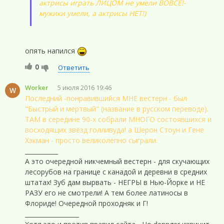
актрисы играть ЛИЦОМ не умели ВОВСЕ!-
мужики умели, а актрисы НЕТ!)
опять напился
0
Ответить
Worker
5 июля 2016 19:46
W
Последний -понравившийся МНЕ вестерн - был
"Быстрый и мертвый" (название в русском переводе).
ТАМ в середине 90-х собрали МНОГО состоявшихся и
восходящих звёзд голливуда! а Шерон Стоун и Гене
Хэкман - просто великолепно сыграли.
___________
А это очередной никчемный вестерн - для скучающих
лесорубов на границе с канадой и деревни в средних
штатах! Зуб дам вырвать - НЕГРЫ в Нью-Йорке и НЕ
РАЗУ его не смотрели! А тем более латиносы в
Флориде! Очередной проходняк и Г!
__________________