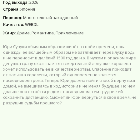
Год выхода:
2026
Страна:
Япония
Перевод:
Многоголосый закадровый
Качество:
WEBDL
Жанр:
Драма, Романтика, Приключение
Юри Сузуки обычным образом живёт в своём времени, пока
однажды её волшебным образом не затягивает через лужу воды
и не переносит в далёкий 1500 год до н.э. В чужом и опасном мире
девушка сразу оказывается в смертельной ловушке: королева
хочет использовать её в качестве жертвы. Спасение приходит
от пасынка королевы, который одновременно является
наследником трона. Теперь Юри должна найти способ вернуться
домой, не вмешиваясь в ход истории и не меняя будущее. Но чем
дольше она остаётся рядом с наследником, тем труднее ей
сохранить дистанцию. Сможет ли Юри вернуться в своё время, не
разрушив судьбы прошлого?