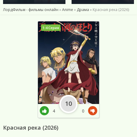
ЛордФильм - фильмы онлайн
»
Anime
»
Драма
» Красная река (2026)
1-4 Серия
10
4
0
Красная река (2026)