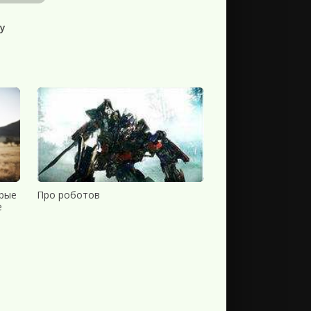
у
орые
Про роботов
е