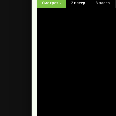
Смотреть
2 плеер
3 плеер