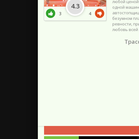
любой ценой
4.3
одной машине
автостопщиц
3
4
безумном пла
ревности, пр
любовь всей 
Трас