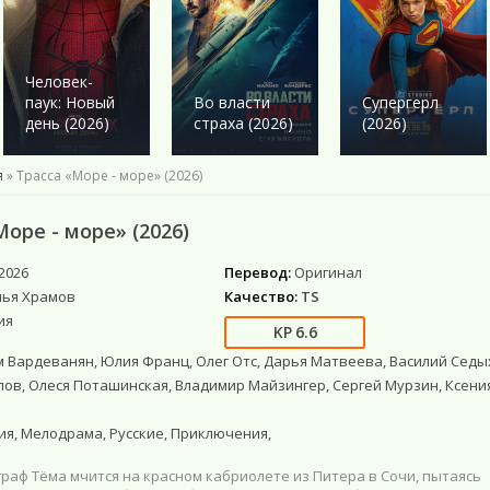
Военный
Военный
Ужасы
Ужасы
Романтика
Детектив
Детектив
Фантастика
Фантастика
Комедия
Драма
Драма
Netflix
Фэнтези
Этти
Человек-
Исторические
Исторические
Фильмы 4К
Мистика
паук: Новый
Во власти
Супергерл
Комедии
Комедия
Фильмы HD1080
Приключения
день (2026)
страха (2026)
(2026)
Криминал
Моб. видео
Фантастика
Мелодрама
Скоро в кино
я
» Трасса «Море - море» (2026)
Русские
Фильмы онлайн
Море - море» (2026)
2026
Перевод:
Оригинал
лья Храмов
Качество:
TS
ия
6.6
 Вардеванян, Юлия Франц, Олег Отс, Дарья Матвеева, Василий Седы
ов, Олеся Поташинская, Владимир Майзингер, Сергей Мурзин, Ксени
я, Мелодрама, Русские, Приключения,
раф Тёма мчится на красном кабриолете из Питера в Сочи, пытаясь