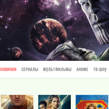
НОВИНКИ
СЕРИАЛЫ
МУЛЬТФИЛЬМЫ
АНИМЕ
ТВ-ШОУ
Криминал
Приключения
Все
Боевик
Боевики
Приключения
Семейный
Мелодрамы
Вестерн
Триллеры
Триллер
Драма