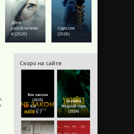
Боевик
Твое сердце
День
будет
разоблачени
Одиссея
разбито
я (2026)
(2026)
(2026)
Скоро на сайте
Вне закона
х,
(2025)
Хозяйка
я
6.8
Медной горы
(2026)
6.7