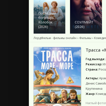
2024
2023
2022
Последний
богатырь.
2021
Колобок
СОУЛМ8ЙТ
2020
(2026)
(2026)
2019
2018
ЛордФильм - фильмы онлайн
»
Фильмы
»
Комеди
Подборки
Трасса «
Год выхода:
Режиссер:
И
Страна:
Росс
Актеры:
Арам
Денис Самойл
Крупенина
Жанр:
Комеди
Наглый фотог