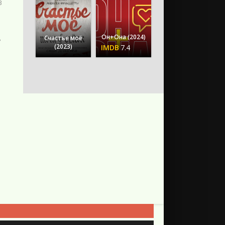
В
Он+Она (2024)
Счастье моё
ь
(2023)
7.4