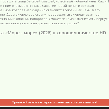
 помешать свадьбе своей бывшей, но всё ещё любимой жены Саши. 
 с ним оказываются сама Саша, её новый жених и роковая
а Кира, которая неожиданно становится союзницей Тёмы в его
не. Дорога через всю страну превращается в череду авантюр,
изнаний и опасных поворотов. Сможет ли Тёма измениться и вернут
жизни, пока у этой поездки не отказали тормоза?
са «Море - море» (2026) в хорошем качестве HD
Проверяйте новые серии и качество во всех плеерах!