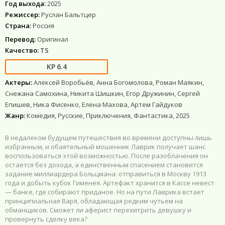
Год выхода:
2025
Режиссер:
Руслан Бальтцер
Страна:
Россия
Перевод:
Оригинал
Качество:
TS
6.4
Актеры:
Алексей Воробьёв, Анна Богомолова, Роман Маякин,
Снежана Самохина, Никита Шишкин, Егор Дружинин, Сергей
Епишев, Ника Фисенко, Елена Махова, Артем Гайдуков
Жанр:
Комедия, Русские, Приключения, Фантастика, 2025
В недалеком будущем путешествия во времени доступны лишь
избранным, и обаятельный мошенник Лаврик получает шанс
воспользоваться этой возможностью. После разоблачения он
остается без дохода, а единственным спасением становится
задание миллиардера Больцмана: отправиться в Москву 1913
года и добыть кубок Гименея. Артефакт хранится в Кассе невест
— банке, где собирают приданое. Но на пути Лаврика встает
принципиальная Варя, обладающая редким чутьем на
обманщиков. Сможет ли аферист перехитрить девушку и
провернуть сделку века?