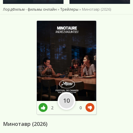
ЛордФильм - фильмы онлайн
»
Трейлеры
» Минотавр (2026)
10
2
0
Минотавр (2026)