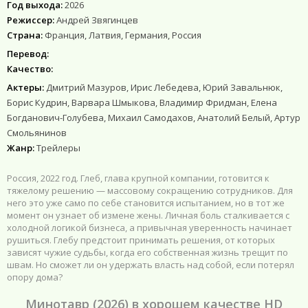
Год выхода:
2026
Режиссер:
Андрей Звягинцев
Страна:
Франция, Латвия, Германия, Россия
Перевод:
Качество:
Актеры:
Дмитрий Мазуров, Ирис Лебедева, Юрий Завальнюк,
Борис Кудрин, Варвара Шмыкова, Владимир Фридман, Елена
Богданович-Голубева, Михаил Самодахов, Анатолий Белый, Артур
Смольянинов
Жанр:
Трейлеры
Россия, 2022 год. Глеб, глава крупной компании, готовится к
тяжелому решению — массовому сокращению сотрудников. Для
него это уже само по себе становится испытанием, но в тот же
момент он узнает об измене жены. Личная боль сталкивается с
холодной логикой бизнеса, а привычная уверенность начинает
рушиться. Глебу предстоит принимать решения, от которых
зависят чужие судьбы, когда его собственная жизнь трещит по
швам. Но сможет ли он удержать власть над собой, если потерял
опору дома?
Минотавр (2026) в хорошем качестве HD