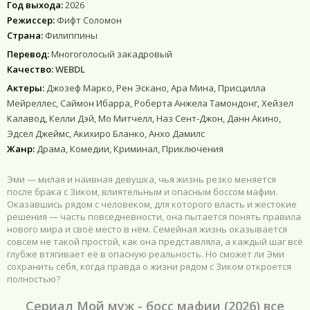
Год выхода:
2026
Режиссер:
Фифт Соломон
Страна:
Филиппины
Перевод:
Многоголосый закадровый
Качество:
WEBDL
Актеры:
Джозеф Марко, Рен Эскано, Ара Мина, Присцилла
Мейреллес, Саймон Ибарра, Роберта Анжела Тамондонг, Хейзел
Калавод, Келли Дэй, Мо Митчелл, Наз Сент-Джон, Данн Акино,
Эдсел Джеймс, Акихиро Бланко, Анхо Дамилс
Жанр:
Драма, Комедии, Криминал, Приключения
Эми — милая и наивная девушка, чья жизнь резко меняется
после брака с Зиком, влиятельным и опасным боссом мафии.
Оказавшись рядом с человеком, для которого власть и жестокие
решения — часть повседневности, она пытается понять правила
нового мира и своё место в нём. Семейная жизнь оказывается
совсем не такой простой, как она представляла, а каждый шаг всё
глубже втягивает её в опасную реальность. Но сможет ли Эми
сохранить себя, когда правда о жизни рядом с Зиком откроется
полностью?
Сериал Мой муж - босс мафии (2026) все