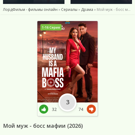
ЛордФильм - фильмы онлайн
»
Сериалы
»
Драма
» Мой муж - босс мафии (2026)
1-16 Серия
3
32
74
Мой муж - босс мафии (2026)