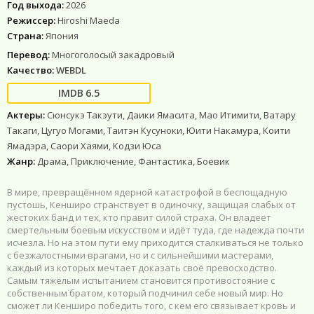
Год выхода:
2026
Режиссер:
Hiroshi Maeda
Страна:
Япония
Перевод:
Многоголосый закадровый
Качество:
WEBDL
6.5
Актеры:
Сюнсукэ Такэути, Даики Ямасита, Мао Итимити, Ватару
Такаги, Цугуо Могами, Таитэн Кусуноки, Юити Накамура, Коити
Ямадэра, Саори Хаями, Кодзи Юса
Жанр:
Драма, Приключение, Фантастика, Боевик
В мире, превращённом ядерной катастрофой в беспощадную
пустошь, Кенширо странствует в одиночку, защищая слабых от
жестоких банд и тех, кто правит силой страха. Он владеет
смертельным боевым искусством и идёт туда, где надежда почти
исчезла. Но на этом пути ему приходится сталкиваться не только
с безжалостными врагами, но и с сильнейшими мастерами,
каждый из которых мечтает доказать своё превосходство.
Самым тяжёлым испытанием становится противостояние с
собственным братом, который подчинил себе новый мир. Но
сможет ли Кенширо победить того, с кем его связывает кровь и