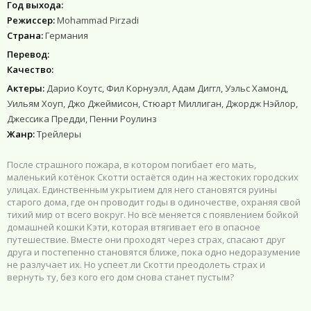
Год выхода:
Режиссер:
Mohammad Pirzadi
Страна:
Германия
Перевод:
Качество:
Актеры:
Дарио Коутс, Фил Корнуэлл, Адам Диггл, Уэльс Хамонд,
Уильям Хоуп, Джо Джеймисон, Стюарт Миллиган, Джордж Нэйлор,
Джессика Предди, Пенни Роулинз
Жанр:
Трейлеры
После страшного пожара, в котором погибает его мать,
маленький котёнок Скотти остаётся один на жестоких городских
улицах. Единственным укрытием для него становятся руины
старого дома, где он проводит годы в одиночестве, охраняя свой
тихий мир от всего вокруг. Но всё меняется с появлением бойкой
домашней кошки Кэти, которая втягивает его в опасное
путешествие. Вместе они проходят через страх, спасают друг
друга и постепенно становятся ближе, пока одно недоразумение
не разлучает их. Но успеет ли Скотти преодолеть страх и
вернуть ту, без кого его дом снова станет пустым?