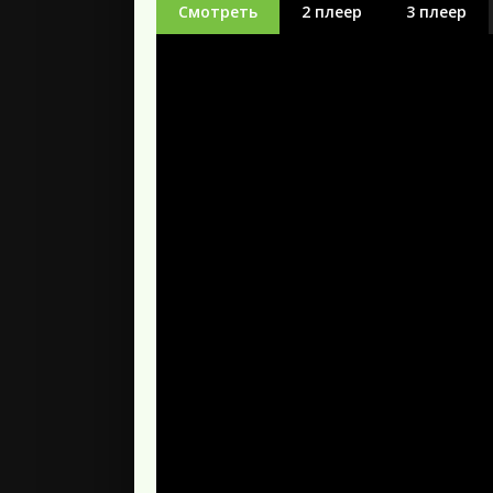
Смотреть
2 плеер
3 плеер