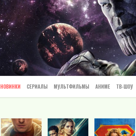
НОВИНКИ
СЕРИАЛЫ
МУЛЬТФИЛЬМЫ
АНИМЕ
ТВ-ШОУ
Криминал
Приключения
Все
Боевик
Боевики
Приключения
Семейный
Мелодрамы
Вестерн
Триллеры
Триллер
Драма