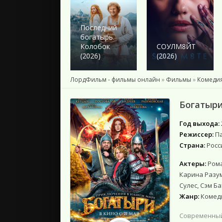
2024
2023
2022
Последний
богатырь.
2021
Колобок
СОУЛМ8ЙТ
2020
(2026)
(2026)
2019
2018
ЛордФильм - фильмы онлайн
»
Фильмы
»
Комеди
Подборки
Богатыри
Год выхода:
Режиссер:
П
Страна:
Росс
Актеры:
Рома
Карина Разум
Сулес, Сэм Б
Жанр:
Комеди
Современный