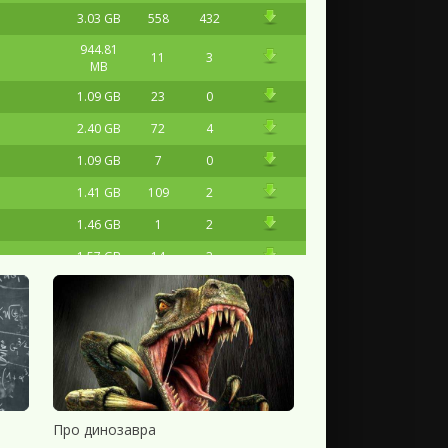
3.03 GB
558
432
944.81
11
3
MB
1.09 GB
23
0
2.40 GB
72
4
1.09 GB
7
0
1.41 GB
109
2
1.46 GB
1
2
1.57 GB
14
3
62.21 MB
2
0
16.76 MB
1
2
1.73 GB
32
3
3.22 GB
13
1
264.34
1
0
Про динозавра
MB