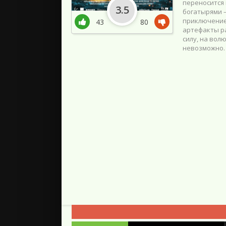
переносится 
3.5
богатырями 
приключение
43
80
артефакты ра
силу, на вол
невозможно. 