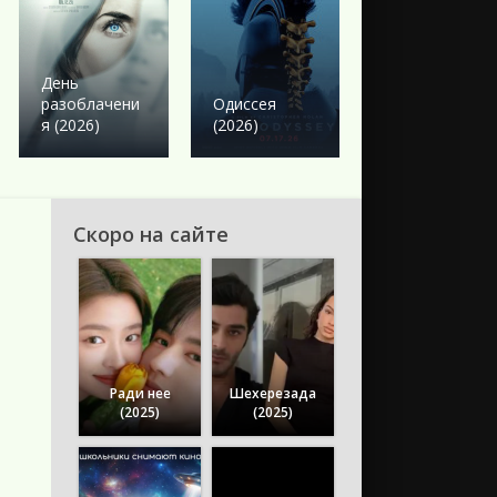
Боевик
Твое сердце
День
будет
разоблачени
Одиссея
разбито
я (2026)
(2026)
(2026)
Скоро на сайте
Ради нее
Шехерезада
(2025)
(2025)
о