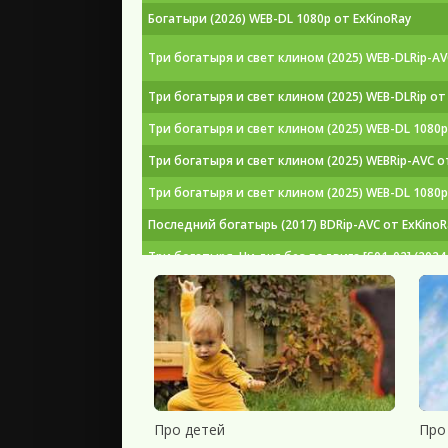
Богатыри (2026) WEB-DL 1080p от ExKinoRay
Три богатыря и свет клином (2025) WEB-DLRip-A
Три богатыря и свет клином (2025) WEB-DLRip от
Три богатыря и свет клином (2025) WEB-DL 1080p
Три богатыря и свет клином (2025) WEBRip-AVC о
Три богатыря и свет клином (2025) WEB-DL 1080p
Последний богатырь (2017) BDRip-AVC от ExKino
Три богатыря. Ни дня без подвига [S01-02] (2024
Богатырев А. В. - Энциклопедия Эркюля Пуаро (2
Кирилл Королев - Богатыри земли Русской (2025)
Три богатыря. Ни дня без подвига 2 [S02] (2025)
Три богатыря и Пуп Земли (2023) WEB-DL 1080p
Юлия Каштанова - Финист. Первый богатырь (20
Про детей
Про