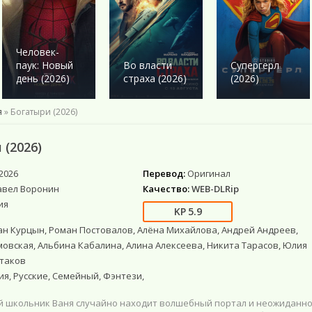
Военный
Военный
Ужасы
Ужасы
Романтика
Детектив
Детектив
Фантастика
Фантастика
Комедия
Драма
Драма
Netflix
Фэнтези
Этти
Человек-
Исторические
Исторические
Фильмы 4К
Мистика
паук: Новый
Во власти
Супергерл
Комедии
Комедия
Фильмы HD1080
Приключения
день (2026)
страха (2026)
(2026)
Криминал
Моб. видео
Фантастика
Мелодрама
Скоро в кино
я
» Богатыри (2026)
Русские
Фильмы онлайн
 (2026)
2026
Перевод:
Оригинал
авел Воронин
Качество:
WEB-DLRip
ия
5.9
н Курцын, Роман Постовалов, Алёна Михайлова, Андрей Андреев,
овская, Альбина Кабалина, Алина Алексеева, Никита Тарасов, Юлия
атаков
я, Русские, Семейный, Фэнтези,
 школьник Ваня случайно находит волшебный портал и неожиданн