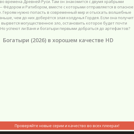
во времена Древней Руси. Там он знакомится с двумя храбрыми
— Фёдором и Ратибором, вместе с которыми отправляется в опасное
. Героям нужно попасть в современный мир и отыскать волшебные
ньше, чем до них доберётся злая колдунья Гордея. Если она получит
ю вырвется могущественное зло, остановить которое будет почти
Но успеют ли Ваня и богатыри первыми добраться до артефактов?
Богатыри (2026) в хорошем качестве HD
Проверяйте новые серии и качество во всех плеерах!