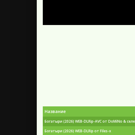
Название
Богатыри (2026) WEB-DLRip-AVC от DoMiNo & сел
Богатыри (2026) WEB-DLRip от Files-x