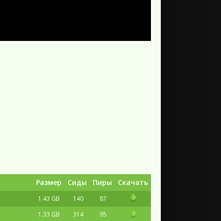
Размер
Сиды
Пиры
Скачать
1.43 GB
140
87
1.33 GB
314
95